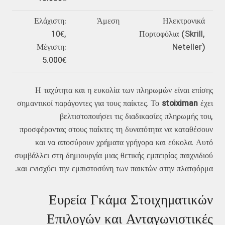
Ελάχιστη:
Άμεση
Ηλεκτρονικά
10€,
Πορτοφόλια (Skrill,
Μέγιστη:
Neteller)
5.000€
Η ταχύτητα και η ευκολία των πληρωμών είναι επίσης
σημαντικοί παράγοντες για τους παίκτες. Το
stoiximan
έχει
βελτιστοποιήσει τις διαδικασίες πληρωμής του,
προσφέροντας στους παίκτες τη δυνατότητα να καταθέσουν
και να αποσύρουν χρήματα γρήγορα και εύκολα. Αυτό
συμβάλλει στη δημιουργία μιας θετικής εμπειρίας παιχνιδιού
και ενισχύει την εμπιστοσύνη των παικτών στην πλατφόρμα.
Ευρεία Γκάμα Στοιχηματικών
Επιλογών και Ανταγωνιστικές