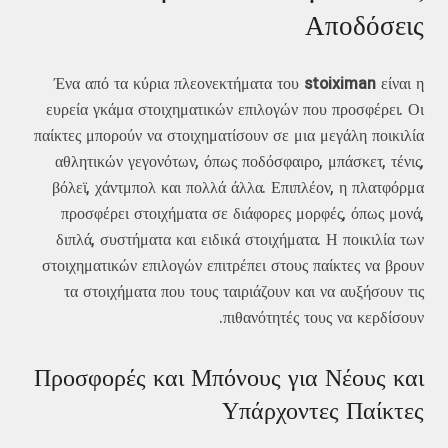
Αποδόσεις
Ένα από τα κύρια πλεονεκτήματα του
stoiximan
είναι η
ευρεία γκάμα στοιχηματικών επιλογών που προσφέρει. Οι
παίκτες μπορούν να στοιχηματίσουν σε μια μεγάλη ποικιλία
αθλητικών γεγονότων, όπως ποδόσφαιρο, μπάσκετ, τένις,
βόλεϊ, χάντμπολ και πολλά άλλα. Επιπλέον, η πλατφόρμα
προσφέρει στοιχήματα σε διάφορες μορφές, όπως μονά,
διπλά, συστήματα και ειδικά στοιχήματα. Η ποικιλία των
στοιχηματικών επιλογών επιτρέπει στους παίκτες να βρουν
τα στοιχήματα που τους ταιριάζουν και να αυξήσουν τις
πιθανότητές τους να κερδίσουν.
Προσφορές και Μπόνους για Νέους και
Υπάρχοντες Παίκτες