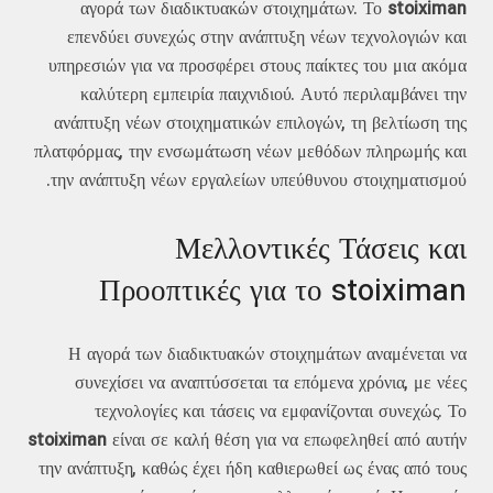
αγορά των διαδικτυακών στοιχημάτων. Το
stoiximan
επενδύει συνεχώς στην ανάπτυξη νέων τεχνολογιών και
υπηρεσιών για να προσφέρει στους παίκτες του μια ακόμα
καλύτερη εμπειρία παιχνιδιού. Αυτό περιλαμβάνει την
ανάπτυξη νέων στοιχηματικών επιλογών, τη βελτίωση της
πλατφόρμας, την ενσωμάτωση νέων μεθόδων πληρωμής και
την ανάπτυξη νέων εργαλείων υπεύθυνου στοιχηματισμού.
Μελλοντικές Τάσεις και
Προοπτικές για το stoiximan
Η αγορά των διαδικτυακών στοιχημάτων αναμένεται να
συνεχίσει να αναπτύσσεται τα επόμενα χρόνια, με νέες
τεχνολογίες και τάσεις να εμφανίζονται συνεχώς. Το
stoiximan
είναι σε καλή θέση για να επωφεληθεί από αυτήν
την ανάπτυξη, καθώς έχει ήδη καθιερωθεί ως ένας από τους