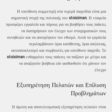
Η υπεύθυνη συμμετοχή στα τυχερά παιχνίδια είναι μια
σημαντική πτυχή της πολιτικής του
stoiximan
. Η εταιρεία
προσφέρει εργαλεία και πόρους για να βοηθήσει τους παίκτες
να διατηρήσουν τον έλεγχο των στοιχηματικών τους
συνηθειών και να αποτρέψουν τον εθισμό. Αυτά τα εργαλεία
περιλαμβάνουν όρια κατάθεσης, όρια απώλειας,
αυτοαποκλεισμό και συμβουλές για υπεύθυνο παιχνίδι. Το
stoiximan
ενθαρρύνει τους παίκτες να παίζουν με μέτρο και
να αναζητούν βοήθεια εάν αισθανθούν ότι χάνουν τον
έλεγχο.
Εξυπηρέτηση Πελατών και Επίλυση
Προβλημάτων
Η άμεση και αποτελεσματική εξυπηρέτηση πελατών είναι