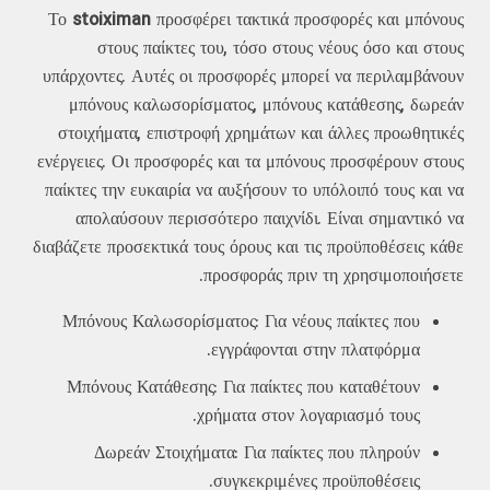
Το
stoiximan
προσφέρει τακτικά προσφορές και μπόνους
στους παίκτες του, τόσο στους νέους όσο και στους
υπάρχοντες. Αυτές οι προσφορές μπορεί να περιλαμβάνουν
μπόνους καλωσορίσματος, μπόνους κατάθεσης, δωρεάν
στοιχήματα, επιστροφή χρημάτων και άλλες προωθητικές
ενέργειες. Οι προσφορές και τα μπόνους προσφέρουν στους
παίκτες την ευκαιρία να αυξήσουν το υπόλοιπό τους και να
απολαύσουν περισσότερο παιχνίδι. Είναι σημαντικό να
διαβάζετε προσεκτικά τους όρους και τις προϋποθέσεις κάθε
προσφοράς πριν τη χρησιμοποιήσετε.
Μπόνους Καλωσορίσματος: Για νέους παίκτες που
εγγράφονται στην πλατφόρμα.
Μπόνους Κατάθεσης: Για παίκτες που καταθέτουν
χρήματα στον λογαριασμό τους.
Δωρεάν Στοιχήματα: Για παίκτες που πληρούν
συγκεκριμένες προϋποθέσεις.