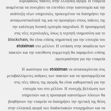
κορυφαίους παίκτες στην ελληνική αγορά. Η εταιρεία
αναμένεται να συνεχίσει να επενδύει στην καινοτομία και την
ανάπτυξη νέων υπηρεσιών, προκειμένου να διατηρήσει την
ανταγωνιστικότητά της και να προσφέρει στους παίκτες της
την καλύτερη δυνατή εμπειρία παιχνιδιού. Η προσαρμογή
στις νέες τεχνολογίες, όπως η τεχνητή νοημοσύνη και το
blockchain, θα είναι επίσης σημαντική για την επιτυχία του
stoiximan
στο μέλλον. Η εστίαση στην ασφάλεια των
παικτών και την υπεύθυνη συμμετοχή θα παραμείνει επίσης
προτεραιότητα για την εταιρεία.
Η ικανότητα του
stoiximan
να ανταποκρίνεται στις
μεταβαλλόμενες ανάγκες των παικτών και να προσαρμόζεται
στις νέες τάσεις της αγοράς θα είναι καθοριστική για την
επιτυχία του στο μέλλον. Η συνεχής βελτίωση των
υπηρεσιών και η προσφορά καινοτόμων λύσεων θα
βοηθήσουν την εταιρεία να διατηρήσει την ηγετική της θέση
στην ελληνική αγορά των διαδικτυακών στοιχημάτων και να