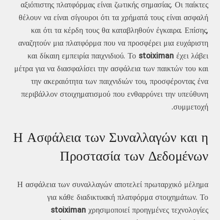
αξιόπιστης πλατφόρμας είναι ζωτικής σημασίας. Οι παίκτες
θέλουν να είναι σίγουροι ότι τα χρήματά τους είναι ασφαλή
και ότι τα κέρδη τους θα καταβληθούν έγκαιρα. Επίσης,
αναζητούν μια πλατφόρμα που να προσφέρει μια ευχάριστη
και δίκαιη εμπειρία παιχνιδιού. Το
stoiximan
έχει λάβει
μέτρα για να διασφαλίσει την ασφάλεια των παικτών του και
την ακεραιότητα των παιχνιδιών του, προσφέροντας ένα
περιβάλλον στοιχηματισμού που ενθαρρύνει την υπεύθυνη
συμμετοχή.
Η Ασφάλεια των Συναλλαγών και η
Προστασία των Δεδομένων
Η ασφάλεια των συναλλαγών αποτελεί πρωταρχικό μέλημα
για κάθε διαδικτυακή πλατφόρμα στοιχημάτων. Το
stoiximan
χρησιμοποιεί προηγμένες τεχνολογίες