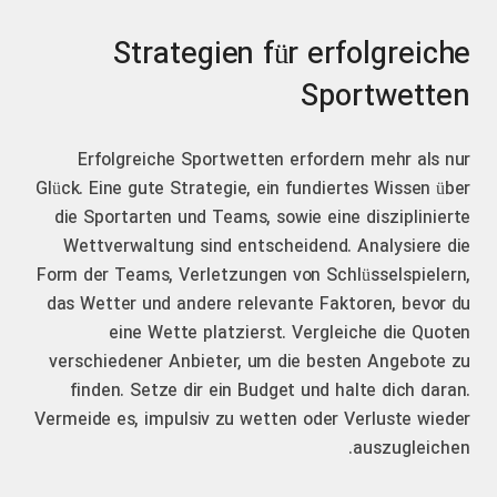
Strategien für erfolgreiche
Sportwetten
Erfolgreiche Sportwetten erfordern mehr als nur
Glück. Eine gute Strategie, ein fundiertes Wissen über
die Sportarten und Teams, sowie eine disziplinierte
Wettverwaltung sind entscheidend. Analysiere die
Form der Teams, Verletzungen von Schlüsselspielern,
das Wetter und andere relevante Faktoren, bevor du
eine Wette platzierst. Vergleiche die Quoten
verschiedener Anbieter, um die besten Angebote zu
finden. Setze dir ein Budget und halte dich daran.
Vermeide es, impulsiv zu wetten oder Verluste wieder
auszugleichen.