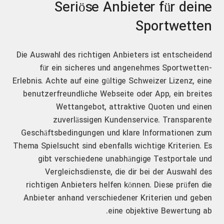
Seriöse Anbieter für deine
Sportwetten
Die Auswahl des richtigen Anbieters ist entscheidend
für ein sicheres und angenehmes Sportwetten-
Erlebnis. Achte auf eine gültige Schweizer Lizenz, eine
benutzerfreundliche Webseite oder App, ein breites
Wettangebot, attraktive Quoten und einen
zuverlässigen Kundenservice. Transparente
Geschäftsbedingungen und klare Informationen zum
Thema Spielsucht sind ebenfalls wichtige Kriterien. Es
gibt verschiedene unabhängige Testportale und
Vergleichsdienste, die dir bei der Auswahl des
richtigen Anbieters helfen können. Diese prüfen die
Anbieter anhand verschiedener Kriterien und geben
eine objektive Bewertung ab.