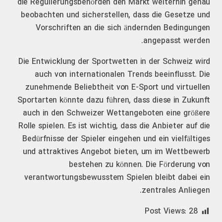
die Regulierungsbehörden den Markt weiterhin genau
beobachten und sicherstellen, dass die Gesetze und
Vorschriften an die sich ändernden Bedingungen
angepasst werden.
Die Entwicklung der Sportwetten in der Schweiz wird
auch von internationalen Trends beeinflusst. Die
zunehmende Beliebtheit von E-Sport und virtuellen
Sportarten könnte dazu führen, dass diese in Zukunft
auch in den Schweizer Wettangeboten eine größere
Rolle spielen. Es ist wichtig, dass die Anbieter auf die
Bedürfnisse der Spieler eingehen und ein vielfältiges
und attraktives Angebot bieten, um im Wettbewerb
bestehen zu können. Die Förderung von
verantwortungsbewusstem Spielen bleibt dabei ein
zentrales Anliegen.
Post Views:
28