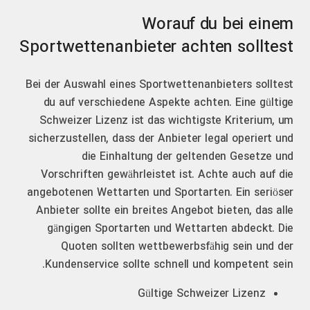
Worauf du bei einem
Sportwettenanbieter achten solltest
Bei der Auswahl eines Sportwettenanbieters solltest
du auf verschiedene Aspekte achten. Eine gültige
Schweizer Lizenz ist das wichtigste Kriterium, um
sicherzustellen, dass der Anbieter legal operiert und
die Einhaltung der geltenden Gesetze und
Vorschriften gewährleistet ist. Achte auch auf die
angebotenen Wettarten und Sportarten. Ein seriöser
Anbieter sollte ein breites Angebot bieten, das alle
gängigen Sportarten und Wettarten abdeckt. Die
Quoten sollten wettbewerbsfähig sein und der
Kundenservice sollte schnell und kompetent sein.
Gültige Schweizer Lizenz