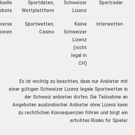
duelle
Sportdaten,
Schweizer
Sportradar
ebote
Wettplattform
Lizenz
iverse
Sportwetten,
Keine
Interwetten
ionen
Casino
Schweizer
Lizenz
(nicht
legal in
CH)
Es ist wichtig zu beachten, dass nur Anbieter mit
einer gültigen Schweizer Lizenz legale Sportwetten in
der Schweiz anbieten dürfen. Die Teilnahme an
Angeboten ausländischer Anbieter ohne Lizenz kann
zu rechtlichen Konsequenzen führen und birgt ein
erhöhtes Risiko für Spieler.