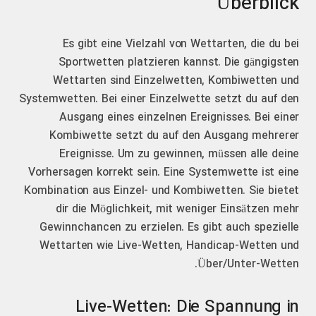
Überblick
Es gibt eine Vielzahl von Wettarten, die du bei
Sportwetten platzieren kannst. Die gängigsten
Wettarten sind Einzelwetten, Kombiwetten und
Systemwetten. Bei einer Einzelwette setzt du auf den
Ausgang eines einzelnen Ereignisses. Bei einer
Kombiwette setzt du auf den Ausgang mehrerer
Ereignisse. Um zu gewinnen, müssen alle deine
Vorhersagen korrekt sein. Eine Systemwette ist eine
Kombination aus Einzel- und Kombiwetten. Sie bietet
dir die Möglichkeit, mit weniger Einsätzen mehr
Gewinnchancen zu erzielen. Es gibt auch spezielle
Wettarten wie Live-Wetten, Handicap-Wetten und
Über/Unter-Wetten.
Live-Wetten: Die Spannung in