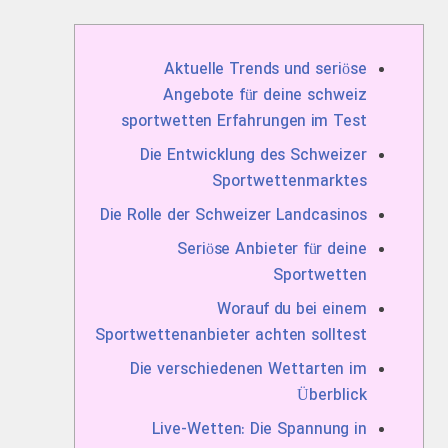
Aktuelle Trends und seriöse
Angebote für deine schweiz
sportwetten Erfahrungen im Test
Die Entwicklung des Schweizer
Sportwettenmarktes
Die Rolle der Schweizer Landcasinos
Seriöse Anbieter für deine
Sportwetten
Worauf du bei einem
Sportwettenanbieter achten solltest
Die verschiedenen Wettarten im
Überblick
Live-Wetten: Die Spannung in