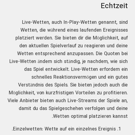
Echtzeit
Live-Wetten, auch In-Play-Wetten genannt, sind
Wetten, die während eines laufenden Ereignisses
platziert werden. Sie bieten dir die Möglichkeit, auf
den aktuellen Spielverlauf zu reagieren und deine
Wetten entsprechend anzupassen. Die Quoten bei
Live-Wetten ändern sich ständig, je nachdem, wie sich
das Spiel entwickelt. Live-Wetten erfordern ein
schnelles Reaktionsvermögen und ein gutes
Verständnis des Spiels. Sie bieten jedoch auch die
Möglichkeit, von kurzfristigen Vorteilen zu profitieren.
Viele Anbieter bieten auch Live-Streams der Spiele an,
damit du das Spielgeschehen verfolgen und deine
Wetten optimal platzieren kannst.
Einzelwetten: Wette auf ein einzelnes Ereignis.