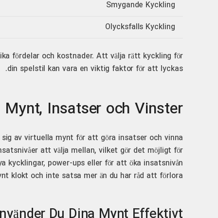
Smygande Kyckling
Olycksfalls Kyckling
ka fördelar och kostnader. Att välja rätt kyckling för
din spelstil kan vara en viktig faktor för att lyckas.
Mynt, Insatser och Vinster
sig av virtuella mynt för att göra insatser och vinna
satsnivåer att välja mellan, vilket gör det möjligt för
 kycklingar, power-ups eller för att öka insatsnivån
ynt klokt och inte satsa mer än du har råd att förlora.
nvänder Du Dina Mynt Effektivt