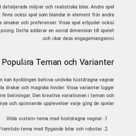
detaljerade miljöer och realistiska bilar. Andra spel
 finns också spel som blandar in element från andra
la smaker och preferenser. Vissa spel erbjuder också
poäng. Detta adderar en social dimension till spelet
och ökar dess engagemangsnivå.
Populära Teman och Varianter
man kan kycklingen behöva undvika hästdragna vagnar
a drakar och magiska hinder. Vissa varianter lägger
örre belöningar. Den kreativa variationen i teman och
nya och spännande upplevelser varje gång de spelar.
Vilda västern-tema med hästdragna vagnar.
Framtids-tema med flygande bilar och robotar.