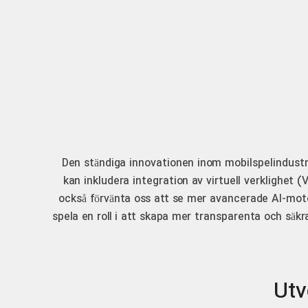
Den ständiga innovationen inom mobilspelindustri
kan inkludera integration av virtuell verklighet
också förvänta oss att se mer avancerade AI-mot
spela en roll i att skapa mer transparenta och säkr
Utv