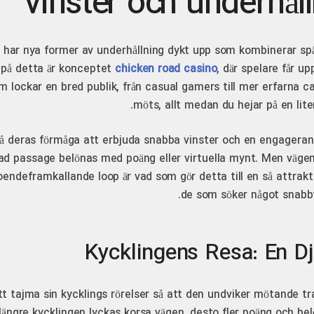
vinster och underhåll
n har nya former av underhållning dykt upp som kombinerar sp
 på detta är konceptet
chicken road casino
, där spelare får u
 lockar en bred publik, från casual gamers till mer erfarna cas
möts, allt medan du hejar på en lite
på deras förmåga att erbjuda snabba vinster och en engageran
ad passage belönas med poäng eller virtuella mynt. Men vägen 
roendeframkallande loop är vad som gör detta till en så attrakt
de som söker något snabbt 
Kycklingens Resa: En D
tt tajma sin kycklings rörelser så att den undviker mötande tr
längre kycklingen lyckas korsa vägen, desto fler poäng och bel