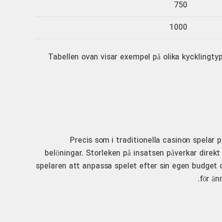
750
1000
Tabellen ovan visar exempel på olika kycklingtype
Precis som i traditionella casinon spelar p
belöningar. Storleken på insatsen påverkar direkt d
spelaren att anpassa spelet efter sin egen budget o
för än