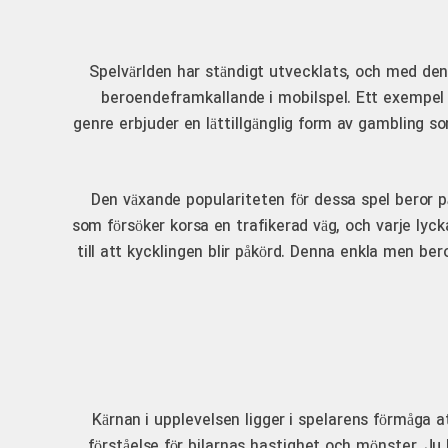
Spelvärlden har ständigt utvecklats, och med de
beroendeframkallande i mobilspel. Ett exempel
genre erbjuder en lättillgänglig form av gambling som
Den växande populariteten för dessa spel beror 
som försöker korsa en trafikerad väg, och varje lyck
till att kycklingen blir påkörd. Denna enkla men be
Kärnan i upplevelsen ligger i spelarens förmåga a
förståelse för bilarnas hastighet och mönster. Ju 