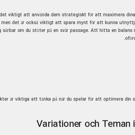
 det viktigt att använda dem strategiskt för att maximera din
 men det är också viktigt att spara mynt för att kunna utnyttj
 sårbar om du stöter på en svår passage. Att hitta en balans m
oför
ter är viktiga att tänka på när du spelar för att optimera din
Variationer och Teman 