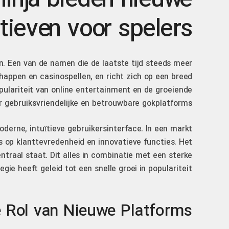
ninja bieden nieuwe
tieven voor spelers
n. Een van de namen die de laatste tijd steeds meer
happen en casinospellen, en richt zich op een breed
pulariteit van online entertainment en de groeiende
r gebruiksvriendelijke en betrouwbare gokplatforms.
oderne, intuïtieve gebruikersinterface. In een markt
 op klanttevredenheid en innovatieve functies. Het
traal staat. Dit alles in combinatie met een sterke
gie heeft geleid tot een snelle groei in populariteit.
e Rol van Nieuwe Platforms