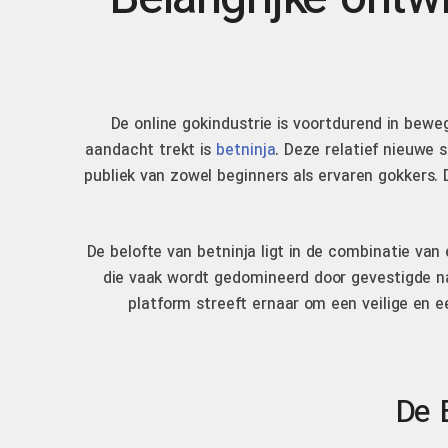
Belangrijke ontw
De online gokindustrie is voortdurend in bewe
aandacht trekt is
betninja
. Deze relatief nieuwe
publiek van zowel beginners als ervaren gokkers.
De belofte van betninja ligt in de combinatie van
die vaak wordt gedomineerd door gevestigde na
platform streeft ernaar om een veilige en e
De 