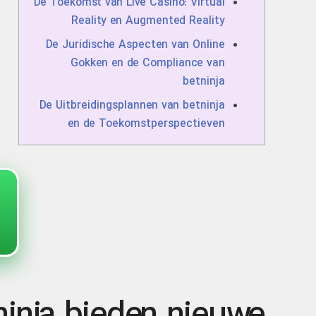
De Toekomst van Live Casino: Virtual
Reality en Augmented Reality
De Juridische Aspecten van Online
Gokken en de Compliance van
betninja
De Uitbreidingsplannen van betninja
en de Toekomstperspectieven