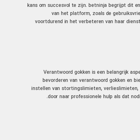
kans om succesvol te zijn. betninja begrijpt dit e
van het platform, zoals de gebruiksvrie
voortdurend in het verbeteren van haar dienste
Verantwoord gokken is een belangrijk aspe
bevorderen van verantwoord gokken en bied
instellen van stortingslimieten, verlieslimieten
door naar professionele hulp als dat nod