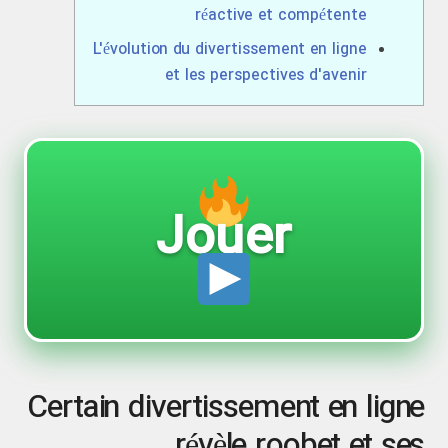
réactive et compétente
L'évolution du divertissement en ligne
et les perspectives d'avenir
Jouer
Certain divertissement en ligne
révèle roobet et ses