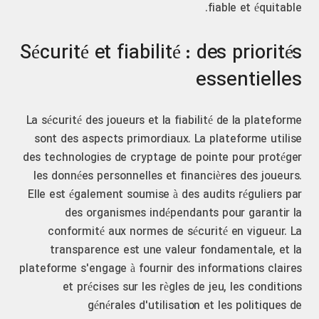
fiable et équitable.
Sécurité et fiabilité : des priorités
essentielles
La sécurité des joueurs et la fiabilité de la plateforme
sont des aspects primordiaux. La plateforme utilise
des technologies de cryptage de pointe pour protéger
les données personnelles et financières des joueurs.
Elle est également soumise à des audits réguliers par
des organismes indépendants pour garantir la
conformité aux normes de sécurité en vigueur. La
transparence est une valeur fondamentale, et la
plateforme s'engage à fournir des informations claires
et précises sur les règles de jeu, les conditions
générales d'utilisation et les politiques de