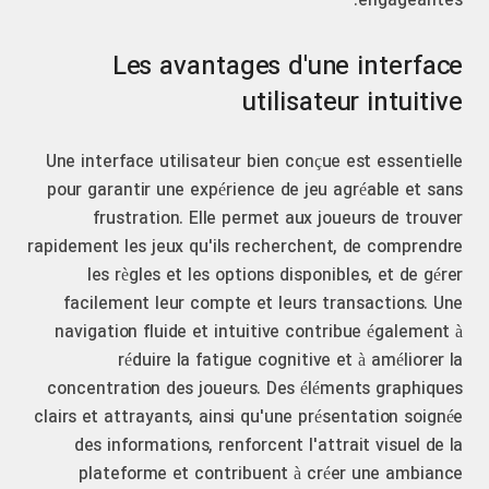
engageantes.
Les avantages d'une interface
utilisateur intuitive
Une interface utilisateur bien conçue est essentielle
pour garantir une expérience de jeu agréable et sans
frustration. Elle permet aux joueurs de trouver
rapidement les jeux qu'ils recherchent, de comprendre
les règles et les options disponibles, et de gérer
facilement leur compte et leurs transactions. Une
navigation fluide et intuitive contribue également à
réduire la fatigue cognitive et à améliorer la
concentration des joueurs. Des éléments graphiques
clairs et attrayants, ainsi qu'une présentation soignée
des informations, renforcent l'attrait visuel de la
plateforme et contribuent à créer une ambiance