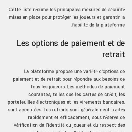
Cette liste résume les principales mesures de sécurité
mises en place pour protéger les joueurs et garantir la
fiabilité de la plateforme.
Les options de paiement et de
retrait
La plateforme propose une variété d'options de
paiement et de retrait pour répondre aux besoins de
tous les joueurs. Les méthodes de paiement
courantes, telles que les cartes de crédit, les
portefeuilles électroniques et les virements bancaires,
sont acceptées. Les retraits sont généralement traités
rapidement et efficacement, sous réserve de
vérification de l'identité du joueur et du respect des