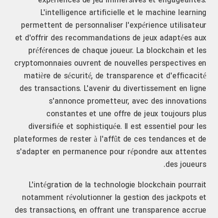
expériences de jeu immersives et engageantes.
L'intelligence artificielle et le machine learning
permettent de personnaliser l'expérience utilisateur
et d'offrir des recommandations de jeux adaptées aux
préférences de chaque joueur. La blockchain et les
cryptomonnaies ouvrent de nouvelles perspectives en
matière de sécurité, de transparence et d'efficacité
des transactions. L'avenir du divertissement en ligne
s'annonce prometteur, avec des innovations
constantes et une offre de jeux toujours plus
diversifiée et sophistiquée. Il est essentiel pour les
plateformes de rester à l'affût de ces tendances et de
s'adapter en permanence pour répondre aux attentes
des joueurs.
L'intégration de la technologie blockchain pourrait
notamment révolutionner la gestion des jackpots et
des transactions, en offrant une transparence accrue