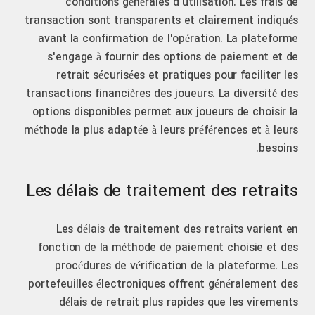
conditions générales d'utilisation. Les frais de
transaction sont transparents et clairement indiqués
avant la confirmation de l'opération. La plateforme
s'engage à fournir des options de paiement et de
retrait sécurisées et pratiques pour faciliter les
transactions financières des joueurs. La diversité des
options disponibles permet aux joueurs de choisir la
méthode la plus adaptée à leurs préférences et à leurs
besoins.
Les délais de traitement des retraits
Les délais de traitement des retraits varient en
fonction de la méthode de paiement choisie et des
procédures de vérification de la plateforme. Les
portefeuilles électroniques offrent généralement des
délais de retrait plus rapides que les virements