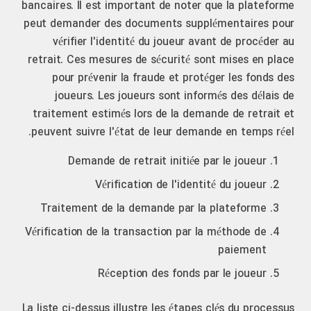
bancaires. Il est important de noter que la plateforme
peut demander des documents supplémentaires pour
vérifier l'identité du joueur avant de procéder au
retrait. Ces mesures de sécurité sont mises en place
pour prévenir la fraude et protéger les fonds des
joueurs. Les joueurs sont informés des délais de
traitement estimés lors de la demande de retrait et
peuvent suivre l'état de leur demande en temps réel.
Demande de retrait initiée par le joueur
Vérification de l'identité du joueur
Traitement de la demande par la plateforme
Vérification de la transaction par la méthode de
paiement
Réception des fonds par le joueur
La liste ci-dessus illustre les étapes clés du processus