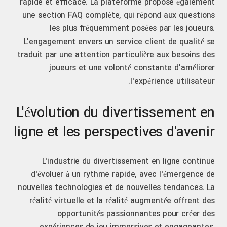
rapide et efficace. La plateforme propose également
une section FAQ complète, qui répond aux questions
les plus fréquemment posées par les joueurs.
L'engagement envers un service client de qualité se
traduit par une attention particulière aux besoins des
joueurs et une volonté constante d'améliorer
l'expérience utilisateur.
L'évolution du divertissement en
ligne et les perspectives d'avenir
L'industrie du divertissement en ligne continue
d'évoluer à un rythme rapide, avec l'émergence de
nouvelles technologies et de nouvelles tendances. La
réalité virtuelle et la réalité augmentée offrent des
opportunités passionnantes pour créer des