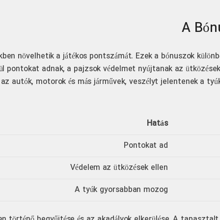
A Bón
kben növelhetik a játékos pontszámát. Ezek a bónuszok különb
l pontokat adnak, a pajzsok védelmet nyújtanak az ütközések 
z autók, motorok és más járművek, veszélyt jelentenek a tyúkra
Hatás
Pontokat ad
Védelem az ütközések ellen
A tyúk gyorsabban mozog
en történő begyűjtése és az akadályok elkerülése. A tapasztalt