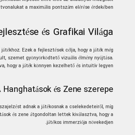
 útvonalukat a maximális pontszám elérése érdekében.
ejlesztése és Grafikai Világa
játékhoz. Ezek a fejlesztések célja, hogy a játék még
tult, szemet gyönyörködtető vizuális élmény nyújtása.
va, hogy a játék könnyen kezelhető és intuitív legyen.
A Hanghatások és Zene szerepe
zajelzést adnak a játékosnak a cselekedeteiről, míg
atások és zene átgondoltan lettek kiválasztva, hogy a
játékos immerziója növekedjen.