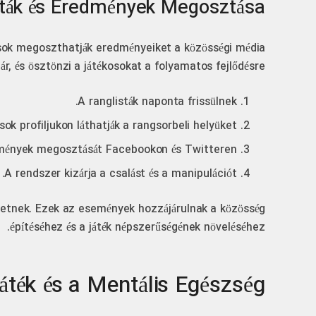
sták és Eredmények Megosztása
kosok megoszthatják eredményeiket a közösségi média
ár, és ösztönzi a játékosokat a folyamatos fejlődésre.
A ranglisták naponta frissülnek.
sok profiljukon láthatják a rangsorbeli helyüket.
edmények megosztását Facebookon és Twitteren.
A rendszer kizárja a csalást és a manipulációt.
rhetnek. Ezek az események hozzájárulnak a közösség
építéséhez és a játék népszerűségének növeléséhez.
áték és a Mentális Egészség