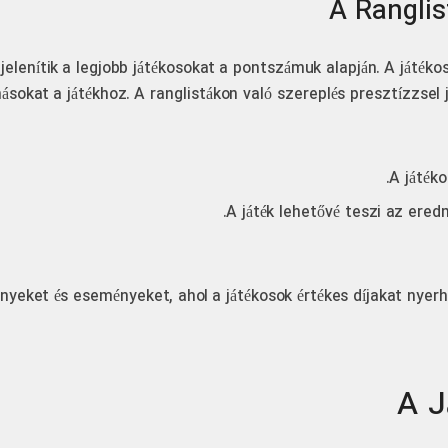
A Rangli
jelenítik a legjobb játékosokat a pontszámuk alapján. A játé
ásokat a játékhoz. A ranglistákon való szereplés presztízzsel j
A játéko
A játék lehetővé teszi az er
nyeket és eseményeket, ahol a játékosok értékes díjakat nye
A J