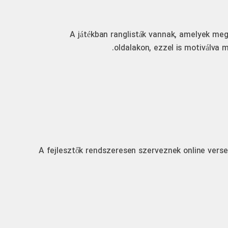
A játékban ranglisták vannak, amelyek meg
oldalakon, ezzel is motiválva m
A fejlesztők rendszeresen szerveznek online verse