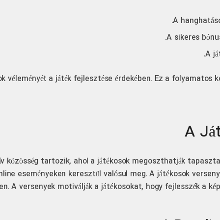
A hanghatáso
A sikeres bónus
A já
ok véleményét a játék fejlesztése érdekében. Ez a folyamatos k
A Já
ív közösség tartozik, ahol a játékosok megoszthatják tapaszta
nline eseményeken keresztül valósul meg. A játékosok versen
. A versenyek motiválják a játékosokat, hogy fejlesszék a kép