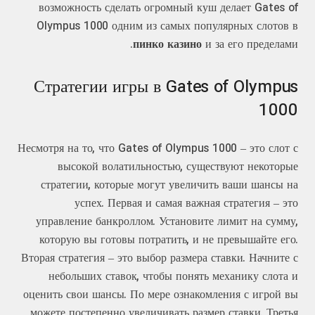
возможность сделать огромный куш делает Gates of
Olympus 1000 одним из самых популярных слотов в
пинко казино
и за его пределами.
Стратегии игры в Gates of Olympus
1000
Несмотря на то, что Gates of Olympus 1000 – это слот с
высокой волатильностью, существуют некоторые
стратегии, которые могут увеличить ваши шансы на
успех. Первая и самая важная стратегия – это
управление банкроллом. Установите лимит на сумму,
которую вы готовы потратить, и не превышайте его.
Вторая стратегия – это выбор размера ставки. Начните с
небольших ставок, чтобы понять механику слота и
оценить свои шансы. По мере ознакомления с игрой вы
можете постепенно увеличивать размер ставки. Третья