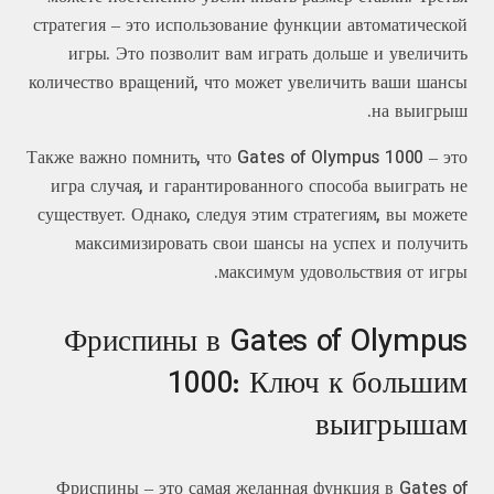
стратегия – это использование функции автоматической
игры. Это позволит вам играть дольше и увеличить
количество вращений, что может увеличить ваши шансы
на выигрыш.
Также важно помнить, что Gates of Olympus 1000 – это
игра случая, и гарантированного способа выиграть не
существует. Однако, следуя этим стратегиям, вы можете
максимизировать свои шансы на успех и получить
максимум удовольствия от игры.
Фриспины в Gates of Olympus
1000: Ключ к большим
выигрышам
Фриспины – это самая желанная функция в Gates of