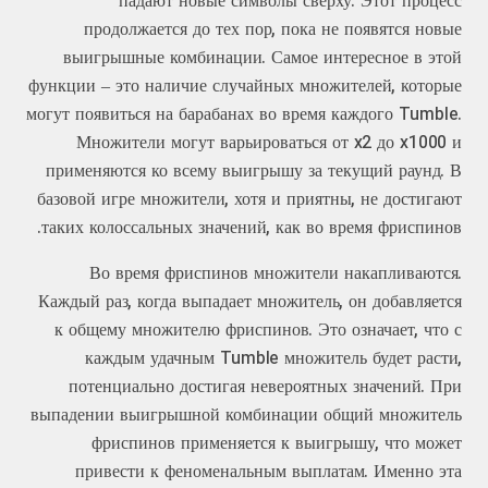
падают новые символы сверху. Этот процесс
продолжается до тех пор, пока не появятся новые
выигрышные комбинации. Самое интересное в этой
функции – это наличие случайных множителей, которые
могут появиться на барабанах во время каждого Tumble.
Множители могут варьироваться от x2 до x1000 и
применяются ко всему выигрышу за текущий раунд. В
базовой игре множители, хотя и приятны, не достигают
таких колоссальных значений, как во время фриспинов.
Во время фриспинов множители накапливаются.
Каждый раз, когда выпадает множитель, он добавляется
к общему множителю фриспинов. Это означает, что с
каждым удачным Tumble множитель будет расти,
потенциально достигая невероятных значений. При
выпадении выигрышной комбинации общий множитель
фриспинов применяется к выигрышу, что может
привести к феноменальным выплатам. Именно эта