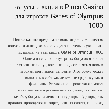
Бонусы и акции в Pinco Casino
для игроков Gates of Olympus
1000
Пинко казино
предлагает своим игрокам множество
бонусов и акций, которые могут значительно увеличить
их шансы на выигрыш в Gates of Olympus 1000.
Одним из самых популярных бонусов является
приветственный бонус, который предоставляется новым
игрокам при первом депозите. Этот бонус может
включать в себя как денежные средства, так и
фриспины. Регулярные игроки также могут
воспользоваться различными акциями, такими как
кешбэк, бонусы за депозит и турниры. Турниры, как
правило, проводятся на определенных слотах, и игроки,