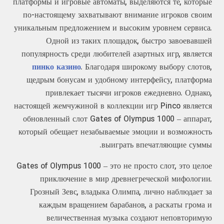
платформы и игровые автоматы, выделяются те, которые
по-настоящему захватывают внимание игроков своим
уникальным предложением и высоким уровнем сервиса.
Одной из таких площадок, быстро завоевавшей
популярность среди любителей азартных игр, является
пинко казино
. Благодаря широкому выбору слотов,
щедрым бонусам и удобному интерфейсу, платформа
привлекает тысячи игроков ежедневно. Однако,
настоящей жемчужиной в коллекции игр Pinco является
обновленный слот Gates of Olympus 1000 – аппарат,
который обещает незабываемые эмоции и возможность
выиграть впечатляющие суммы.
Gates of Olympus 1000 – это не просто слот, это целое
приключение в мир древнегреческой мифологии.
Грозный Зевс, владыка Олимпа, лично наблюдает за
каждым вращением барабанов, а раскаты грома и
величественная музыка создают неповторимую