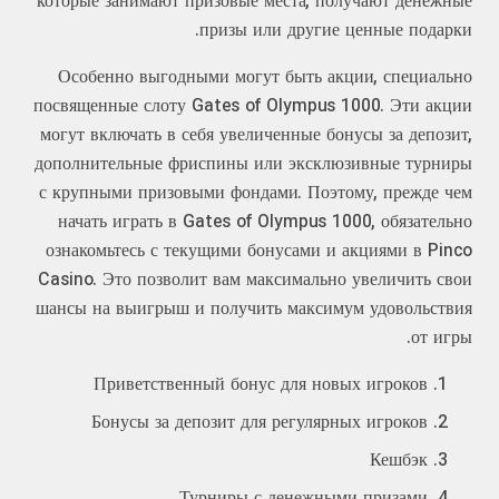
которые занимают призовые места, получают денежные
призы или другие ценные подарки.
Особенно выгодными могут быть акции, специально
посвященные слоту Gates of Olympus 1000. Эти акции
могут включать в себя увеличенные бонусы за депозит,
дополнительные фриспины или эксклюзивные турниры
с крупными призовыми фондами. Поэтому, прежде чем
начать играть в Gates of Olympus 1000, обязательно
ознакомьтесь с текущими бонусами и акциями в Pinco
Casino. Это позволит вам максимально увеличить свои
шансы на выигрыш и получить максимум удовольствия
от игры.
Приветственный бонус для новых игроков
Бонусы за депозит для регулярных игроков
Кешбэк