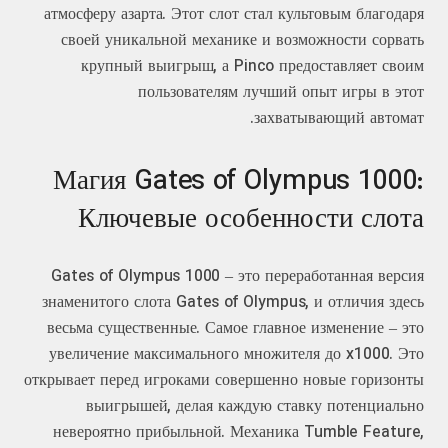
атмосферу азарта. Этот слот стал культовым благодаря
своей уникальной механике и возможности сорвать
крупный выигрыш, а Pinco предоставляет своим
пользователям лучший опыт игры в этот
захватывающий автомат.
Магия Gates of Olympus 1000:
Ключевые особенности слота
Gates of Olympus 1000 – это переработанная версия
знаменитого слота Gates of Olympus, и отличия здесь
весьма существенные. Самое главное изменение – это
увеличение максимального множителя до x1000. Это
открывает перед игроками совершенно новые горизонты
выигрышей, делая каждую ставку потенциально
невероятно прибыльной. Механика Tumble Feature,