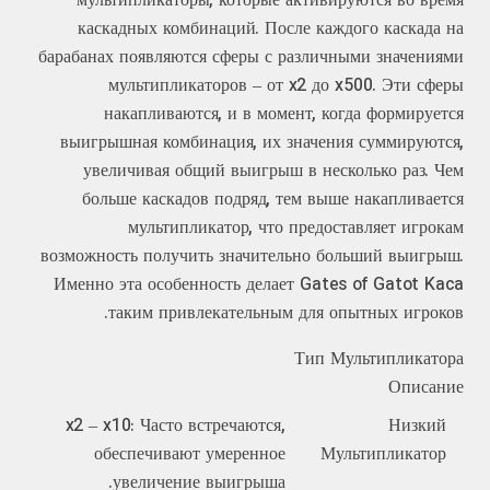
мультипликаторы, которые активируются во время
каскадных комбинаций. После каждого каскада на
барабанах появляются сферы с различными значениями
мультипликаторов – от x2 до x500. Эти сферы
накапливаются, и в момент, когда формируется
выигрышная комбинация, их значения суммируются,
увеличивая общий выигрыш в несколько раз. Чем
больше каскадов подряд, тем выше накапливается
мультипликатор, что предоставляет игрокам
возможность получить значительно больший выигрыш.
Именно эта особенность делает Gates of Gatot Kaca
таким привлекательным для опытных игроков.
Тип Мультипликатора
Описание
x2 – x10: Часто встречаются,
Низкий
обеспечивают умеренное
Мультипликатор
увеличение выигрыша.