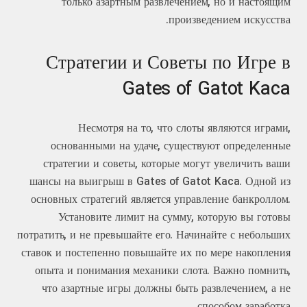
только азартным развлечением, но и настоящим
произведением искусства.
Стратегии и Советы по Игре в
Gates of Gatot Kaca
Несмотря на то, что слоты являются играми,
основанными на удаче, существуют определенные
стратегии и советы, которые могут увеличить ваши
шансы на выигрыш в Gates of Gatot Kaca. Одной из
основных стратегий является управление банкроллом.
Установите лимит на сумму, которую вы готовы
потратить, и не превышайте его. Начинайте с небольших
ставок и постепенно повышайте их по мере накопления
опыта и понимания механики слота. Важно помнить,
что азартные игры должны быть развлечением, а не