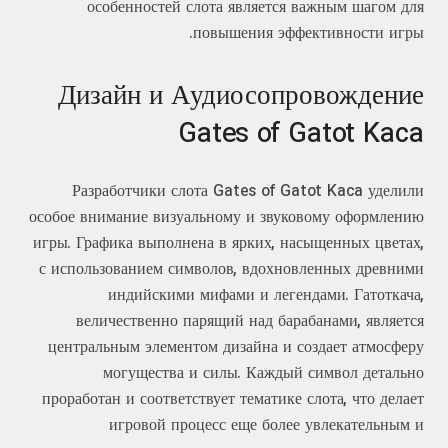
особенностей слота является важным шагом для
повышения эффективности игры.
Дизайн и Аудиосопровождение
Gates of Gatot Kaca
Разработчики слота Gates of Gatot Kaca уделили
особое внимание визуальному и звуковому оформлению
игры. Графика выполнена в ярких, насыщенных цветах,
с использованием символов, вдохновленных древними
индийскими мифами и легендами. Гатоткача,
величественно парящий над барабанами, является
центральным элементом дизайна и создает атмосферу
могущества и силы. Каждый символ детально
проработан и соответствует тематике слота, что делает
игровой процесс еще более увлекательным и