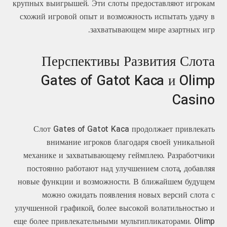
крупных выигрышей. Эти слоты предоставляют игрокам
схожий игровой опыт и возможность испытать удачу в
захватывающем мире азартных игр.
Перспективы Развития Слота
Gates of Gatot Kaca и Olimp
Casino
Слот Gates of Gatot Kaca продолжает привлекать
внимание игроков благодаря своей уникальной
механике и захватывающему геймплею. Разработчики
постоянно работают над улучшением слота, добавляя
новые функции и возможности. В ближайшем будущем
можно ожидать появления новых версий слота с
улучшенной графикой, более высокой волатильностью и
еще более привлекательными мультипликаторами. Olimp