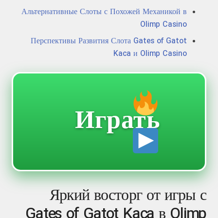
Альтернативные Слоты с Похожей Механикой в
Olimp Casino
Перспективы Развития Слота Gates of Gatot
Kaca и Olimp Casino
Играть
Яркий восторг от игры с
Gates of Gatot Kaca в Olimp