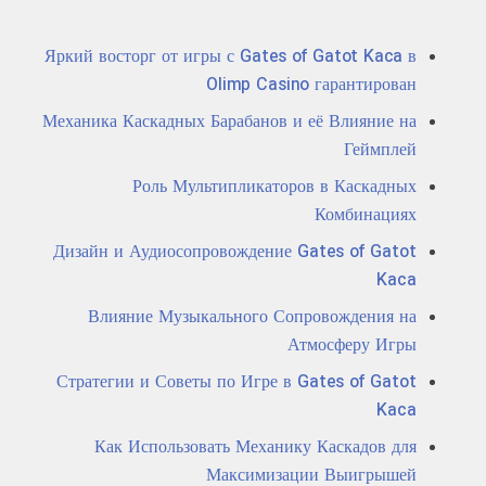
Яркий восторг от игры с Gates of Gatot Kaca в
Olimp Casino гарантирован
Механика Каскадных Барабанов и её Влияние на
Геймплей
Роль Мультипликаторов в Каскадных
Комбинациях
Дизайн и Аудиосопровождение Gates of Gatot
Kaca
Влияние Музыкального Сопровождения на
Атмосферу Игры
Стратегии и Советы по Игре в Gates of Gatot
Kaca
Как Использовать Механику Каскадов для
Максимизации Выигрышей