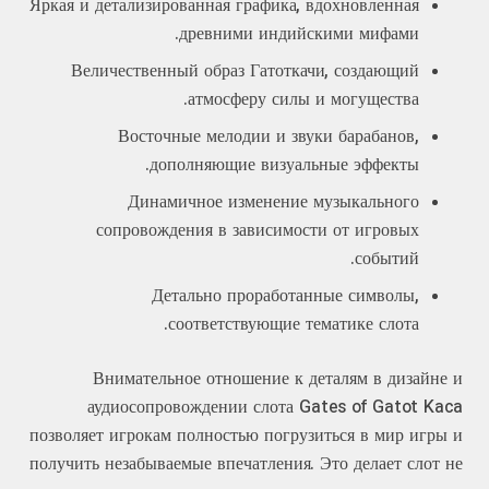
Яркая и детализированная графика, вдохновленная
древними индийскими мифами.
Величественный образ Гатоткачи, создающий
атмосферу силы и могущества.
Восточные мелодии и звуки барабанов,
дополняющие визуальные эффекты.
Динамичное изменение музыкального
сопровождения в зависимости от игровых
событий.
Детально проработанные символы,
соответствующие тематике слота.
Внимательное отношение к деталям в дизайне и
аудиосопровождении слота Gates of Gatot Kaca
позволяет игрокам полностью погрузиться в мир игры и
получить незабываемые впечатления. Это делает слот не