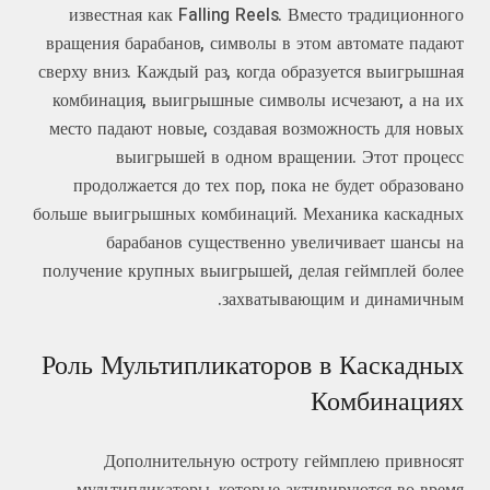
известная как Falling Reels. Вместо традиционного
вращения барабанов, символы в этом автомате падают
сверху вниз. Каждый раз, когда образуется выигрышная
комбинация, выигрышные символы исчезают, а на их
место падают новые, создавая возможность для новых
выигрышей в одном вращении. Этот процесс
продолжается до тех пор, пока не будет образовано
больше выигрышных комбинаций. Механика каскадных
барабанов существенно увеличивает шансы на
получение крупных выигрышей, делая геймплей более
захватывающим и динамичным.
Роль Мультипликаторов в Каскадных
Комбинациях
Дополнительную остроту геймплею привносят