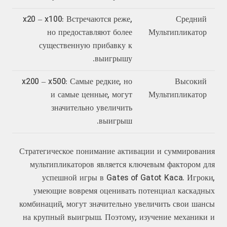
x20 – x100: Встречаются реже,
Средний
но предоставляют более
Мультипликатор
существенную прибавку к
выигрышу.
x200 – x500: Самые редкие, но
Высокий
и самые ценные, могут
Мультипликатор
значительно увеличить
выигрыш.
Стратегическое понимание активации и суммирования
мультипликаторов является ключевым фактором для
успешной игры в Gates of Gatot Kaca. Игроки,
умеющие вовремя оценивать потенциал каскадных
комбинаций, могут значительно увеличить свои шансы
на крупный выигрыш. Поэтому, изучение механики и