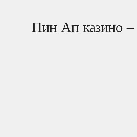
Пин Ап казино – 