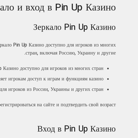
ало и вход в Pin Up Казино
Зеркало Pin Up Казино
еркало Pin Up Казино доступно для игроков из многих
стран, включая Россию, Украину и другие.
p Казино доступно для игроков из многих стран;
яет игрокам доступ к играм и функциям казино;
для игроков из России, Украины и других стран.
егистрироваться на сайте и подтвердить свой возраст.
Вход в Pin Up Казино