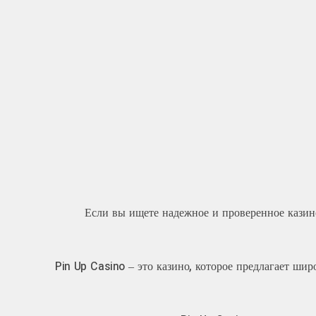
Если вы ищете надежное и проверенное казино
Pin Up Casino – это казино, которое предлагает ши