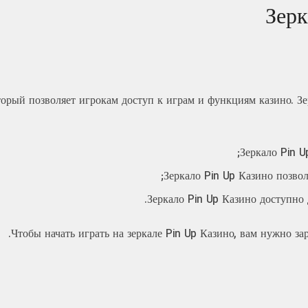
Зерк
торый позволяет игрокам доступ к играм и функциям казино. З
Зеркало Pin U
Зеркало Pin Up Казино позвол
Зеркало Pin Up Казино доступно 
Чтобы начать играть на зеркале Pin Up Казино, вам нужно зар