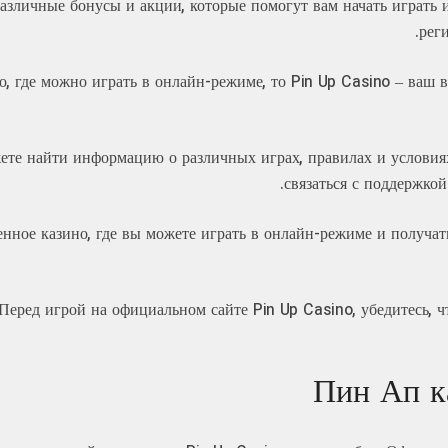
 различные бонусы и акции, которые помогут вам начать играть
реги
, где можно играть в онлайн-режиме, то Pin Up Casino – ваш в
ете найти информацию о различных играх, правилах и условиях
связаться с поддержкой
ренное казино, где вы можете играть в онлайн-режиме и получ
Перед игрой на официальном сайте Pin Up Casino, убедитесь, ч
Пин Ап к