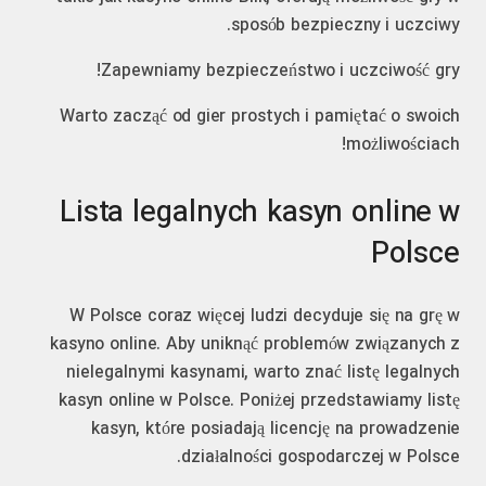
sposób bezpieczny i uczciwy.
Zapewniamy bezpieczeństwo i uczciwość gry!
Warto zacząć od gier prostych i pamiętać o swoich
możliwościach!
Lista legalnych kasyn online w
Polsce
W Polsce coraz więcej ludzi decyduje się na grę w
kasyno online. Aby uniknąć problemów związanych z
nielegalnymi kasynami, warto znać listę legalnych
kasyn online w Polsce. Poniżej przedstawiamy listę
kasyn, które posiadają licencję na prowadzenie
działalności gospodarczej w Polsce.