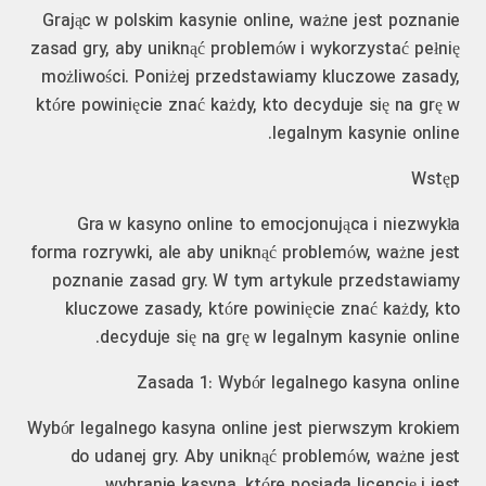
Grając w polskim kasynie online, ważne jest poznanie
zasad gry, aby uniknąć problemów i wykorzystać pełnię
możliwości. Poniżej przedstawiamy kluczowe zasady,
które powinięcie znać każdy, kto decyduje się na grę w
legalnym kasynie online.
Wstęp
Gra w kasyno online to emocjonująca i niezwykła
forma rozrywki, ale aby uniknąć problemów, ważne jest
poznanie zasad gry. W tym artykule przedstawiamy
kluczowe zasady, które powinięcie znać każdy, kto
decyduje się na grę w legalnym kasynie online.
Zasada 1: Wybór legalnego kasyna online
Wybór legalnego kasyna online jest pierwszym krokiem
do udanej gry. Aby uniknąć problemów, ważne jest