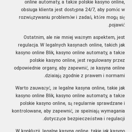
online automaty, a także polskie kasyno online,
obsługa klienta jest dostępna 24/7, aby pomóc w
rozwiązywaniu problemów i zadań, które mogą się
pojawić.
Ostatnim, ale nie mniej ważnym aspektem, jest
regulacja. W legalnych kasynach online, takich jak
kasyno online Blik, kasyno online automaty, a także
polskie kasyno online, jest regulowany przez
odpowiednie organy, aby zapewnić, że kasyna online
działają zgodnie z prawem i normami.
Warto zauważyć, że legalne kasyna online, takie jak
kasyno online Blik, kasyno online automaty, a także
polskie kasyno online, są regularnie sprawdzane i
kontrolowane, aby zapewnić, że spełniają wymagania
dotyczące bezpieczeństwa i regulacji.
W konkluzji, legalne kasyna online, takie jak kasyno