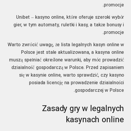
promocje.
Unibet – kasyno online, które oferuje szeroki wybór
gier, w tym automaty, ruletki i kasy, a także bonusy i
promocje.
Warto zwrócić uwagę, że lista legalnych kasyn online w
Polsce jest stale aktualizowana, a kasyna online
muszą spełniać określone warunki, aby móc prowadzić
działalność gospodarczą w Polsce. Przed zapisaniem
się w kasynie online, warto sprawdzić, czy kasyno
posiada licencję na prowadzenie działalności
gospodarczej w Polsce.
Zasady gry w legalnych
kasynach online