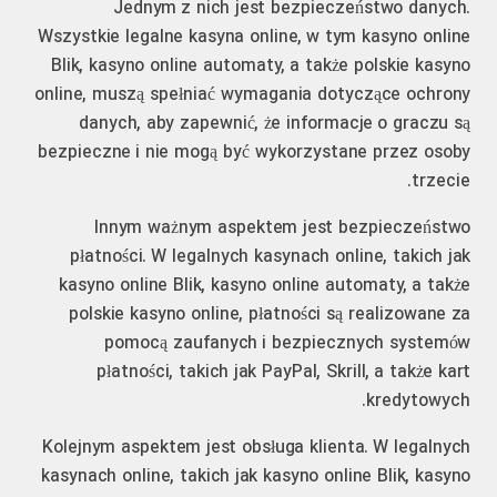
Jednym z nich jest bezpieczeństwo danych.
Wszystkie legalne kasyna online, w tym kasyno online
Blik, kasyno online automaty, a także polskie kasyno
online, muszą spełniać wymagania dotyczące ochrony
danych, aby zapewnić, że informacje o graczu są
bezpieczne i nie mogą być wykorzystane przez osoby
trzecie.
Innym ważnym aspektem jest bezpieczeństwo
płatności. W legalnych kasynach online, takich jak
kasyno online Blik, kasyno online automaty, a także
polskie kasyno online, płatności są realizowane za
pomocą zaufanych i bezpiecznych systemów
płatności, takich jak PayPal, Skrill, a także kart
kredytowych.
Kolejnym aspektem jest obsługa klienta. W legalnych
kasynach online, takich jak kasyno online Blik, kasyno