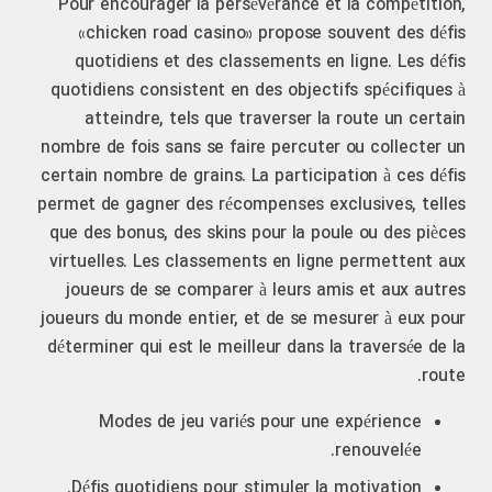
Pour encourager la persévérance et la compétition,
«chicken road casino» propose souvent des défis
quotidiens et des classements en ligne. Les défis
quotidiens consistent en des objectifs spécifiques à
atteindre, tels que traverser la route un certain
nombre de fois sans se faire percuter ou collecter un
certain nombre de grains. La participation à ces défis
permet de gagner des récompenses exclusives, telles
que des bonus, des skins pour la poule ou des pièces
virtuelles. Les classements en ligne permettent aux
joueurs de se comparer à leurs amis et aux autres
joueurs du monde entier, et de se mesurer à eux pour
déterminer qui est le meilleur dans la traversée de la
route.
Modes de jeu variés pour une expérience
renouvelée.
Défis quotidiens pour stimuler la motivation.