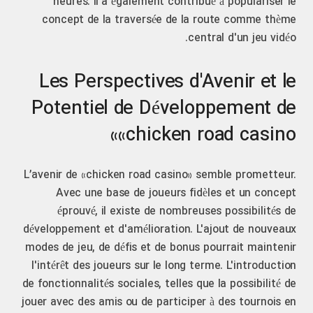
heures. Il a également contribué à populariser le
concept de la traversée de la route comme thème
central d'un jeu vidéo.
Les Perspectives d'Avenir et le
Potentiel de Développement de
«chicken road casino»
L’avenir de «chicken road casino» semble prometteur.
Avec une base de joueurs fidèles et un concept
éprouvé, il existe de nombreuses possibilités de
développement et d'amélioration. L'ajout de nouveaux
modes de jeu, de défis et de bonus pourrait maintenir
l'intérêt des joueurs sur le long terme. L'introduction
de fonctionnalités sociales, telles que la possibilité de
jouer avec des amis ou de participer à des tournois en