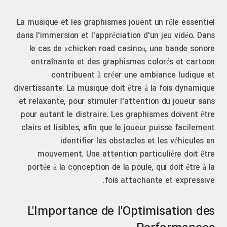
La musique et les graphismes jouent un rôle essentiel
dans l'immersion et l'appréciation d'un jeu vidéo. Dans
le cas de «chicken road casino», une bande sonore
entraînante et des graphismes colorés et cartoon
contribuent à créer une ambiance ludique et
divertissante. La musique doit être à la fois dynamique
et relaxante, pour stimuler l'attention du joueur sans
pour autant le distraire. Les graphismes doivent être
clairs et lisibles, afin que le joueur puisse facilement
identifier les obstacles et les véhicules en
mouvement. Une attention particulière doit être
portée à la conception de la poule, qui doit être à la
fois attachante et expressive.
L'Importance de l'Optimisation des