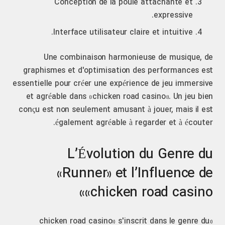
Conception de la poule attachante et
expressive.
Interface utilisateur claire et intuitive.
Une combinaison harmonieuse de musique, de
graphismes et d'optimisation des performances est
essentielle pour créer une expérience de jeu immersive
et agréable dans «chicken road casino». Un jeu bien
conçu est non seulement amusant à jouer, mais il est
également agréable à regarder et à écouter.
L’Évolution du Genre du
«Runner» et l’Influence de
«chicken road casino»
«chicken road casino» s'inscrit dans le genre du