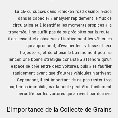
La clé du succès dans «chicken road casino» réside
dans la capacité à analyser rapidement le flux de
circulation et à identifier les moments propices à la
traversée. Il ne suffit pas de se précipiter sur la route ;
il est essentiel d'observer attentivement les véhicules
qui approchent, d'évaluer leur vitesse et leur
trajectoire, et de choisir le bon moment pour se
lancer. Une bonne stratégie consiste à attendre qu'un
espace se crée entre deux voitures, puis à se faufiler
rapidement avant que d'autres véhicules n'arrivent.
Cependant, il est important de ne pas rester trop
longtemps immobile, car la poule peut être facilement
percutée par les voitures qui arrivent par derrière.
L'Importance de la Collecte de Grains