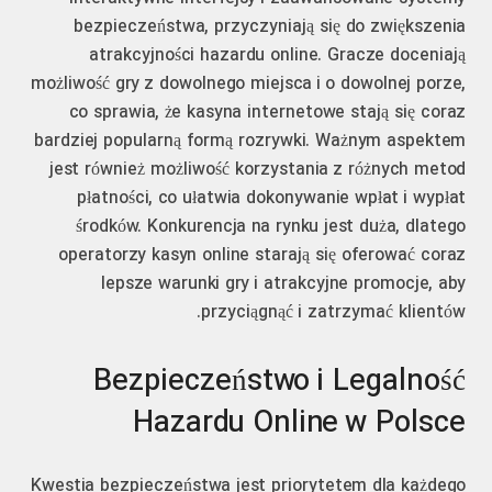
bezpieczeństwa, przyczyniają się do zwiększenia
atrakcyjności hazardu online. Gracze doceniają
możliwość gry z dowolnego miejsca i o dowolnej porze,
co sprawia, że kasyna internetowe stają się coraz
bardziej popularną formą rozrywki. Ważnym aspektem
jest również możliwość korzystania z różnych metod
płatności, co ułatwia dokonywanie wpłat i wypłat
środków. Konkurencja na rynku jest duża, dlatego
operatorzy kasyn online starają się oferować coraz
lepsze warunki gry i atrakcyjne promocje, aby
przyciągnąć i zatrzymać klientów.
Bezpieczeństwo i Legalność
Hazardu Online w Polsce
Kwestia bezpieczeństwa jest priorytetem dla każdego