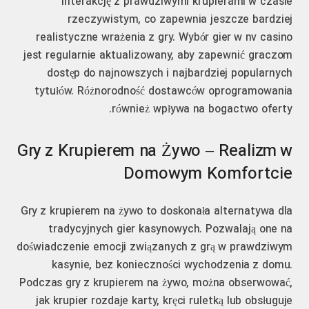
interakcję z prawdziwymi krupierami w czasie
rzeczywistym, co zapewnia jeszcze bardziej
realistyczne wrażenia z gry. Wybór gier w nv casino
jest regularnie aktualizowany, aby zapewnić graczom
dostęp do najnowszych i najbardziej popularnych
tytułów. Różnorodność dostawców oprogramowania
również wpływa na bogactwo oferty.
Gry z Krupierem na Żywo – Realizm w
Domowym Komfortcie
Gry z krupierem na żywo to doskonała alternatywa dla
tradycyjnych gier kasynowych. Pozwalają one na
doświadczenie emocji związanych z grą w prawdziwym
kasynie, bez konieczności wychodzenia z domu.
Podczas gry z krupierem na żywo, można obserwować,
jak krupier rozdaje karty, kręci ruletką lub obsługuje