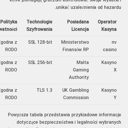
które pomagają graczom kontrolować swoje wydatki i
unikać uzależnienia od hazardu.
Polityka
Technologie
Posiadana
Operator
watności
Szyfrowania
Licencja
Kasyna
Zgodna z
SSL 128-bit
Ministerstwo
nv
RODO
Finansów RP
casino
Zgodna z
SSL 256-bit
Malta
Kasyno
RODO
Gaming
X
Authority
Zgodna z
TLS 1.3
UK Gambling
Kasyno
RODO
Commission
Y
Powyższa tabela przedstawia przykładowe informacje
dotyczące bezpieczeństwa i legalności wybranych