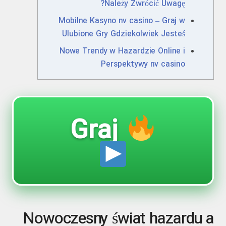
Należy Zwrócić Uwagę?
Mobilne Kasyno nv casino – Graj w
Ulubione Gry Gdziekolwiek Jesteś
Nowe Trendy w Hazardzie Online i
Perspektywy nv casino
Graj
Nowoczesny świat hazardu a