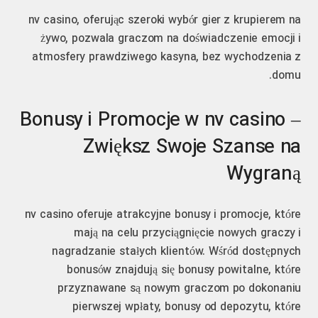
nv casino, oferując szeroki wybór gier z krupierem na
żywo, pozwala graczom na doświadczenie emocji i
atmosfery prawdziwego kasyna, bez wychodzenia z
domu.
Bonusy i Promocje w nv casino –
Zwiększ Swoje Szanse na
Wygraną
nv casino oferuje atrakcyjne bonusy i promocje, które
mają na celu przyciągnięcie nowych graczy i
nagradzanie stałych klientów. Wśród dostępnych
bonusów znajdują się bonusy powitalne, które
przyznawane są nowym graczom po dokonaniu
pierwszej wpłaty, bonusy od depozytu, które