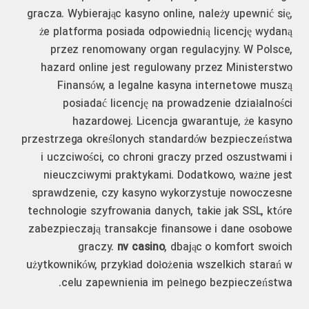
gracza. Wybierając kasyno online, należy upewnić się,
że platforma posiada odpowiednią licencję wydaną
przez renomowany organ regulacyjny. W Polsce,
hazard online jest regulowany przez Ministerstwo
Finansów, a legalne kasyna internetowe muszą
posiadać licencję na prowadzenie działalności
hazardowej. Licencja gwarantuje, że kasyno
przestrzega określonych standardów bezpieczeństwa
i uczciwości, co chroni graczy przed oszustwami i
nieuczciwymi praktykami. Dodatkowo, ważne jest
sprawdzenie, czy kasyno wykorzystuje nowoczesne
technologie szyfrowania danych, takie jak SSL, które
zabezpieczają transakcje finansowe i dane osobowe
graczy.
nv casino
, dbając o komfort swoich
użytkowników, przykład dołożenia wszelkich starań w
celu zapewnienia im pełnego bezpieczeństwa.