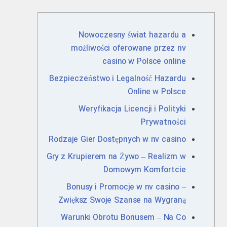
Nowoczesny świat hazardu a
możliwości oferowane przez nv
casino w Polsce online
Bezpieczeństwo i Legalność Hazardu
Online w Polsce
Weryfikacja Licencji i Polityki
Prywatności
Rodzaje Gier Dostępnych w nv casino
Gry z Krupierem na Żywo – Realizm w
Domowym Komfortcie
Bonusy i Promocje w nv casino –
Zwiększ Swoje Szanse na Wygraną
Warunki Obrotu Bonusem – Na Co