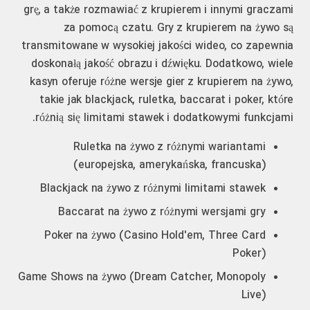
grę, a także rozmawiać z krupierem i innymi graczami
za pomocą czatu. Gry z krupierem na żywo są
transmitowane w wysokiej jakości wideo, co zapewnia
doskonałą jakość obrazu i dźwięku. Dodatkowo, wiele
kasyn oferuje różne wersje gier z krupierem na żywo,
takie jak blackjack, ruletka, baccarat i poker, które
różnią się limitami stawek i dodatkowymi funkcjami.
Ruletka na żywo z różnymi wariantami
(europejska, amerykańska, francuska)
Blackjack na żywo z różnymi limitami stawek
Baccarat na żywo z różnymi wersjami gry
Poker na żywo (Casino Hold'em, Three Card
Poker)
Game Shows na żywo (Dream Catcher, Monopoly
Live)