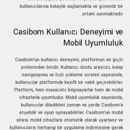
kullanıcılarına kolaylık sağlamakta ve güvenilir bir
ortam sunmaktadır.
Casibom Kullanıcı Deneyimi ve
Mobil Uyumluluk
Casibom'un kullanıcı deneyimi, platformun en güçlü
yönlerinden biridir. Kullanıcı dostu arayüzü, kolay
navigasyonu ve hızlı yükleme süreleri sayesinde,
kullanıcılar platformda keyifli bir vakit geçirebilirler.
Platform, hem masaüstü bilgisayarlar hem de mobil
cihazlarla uyumludur. Mobil uyumluluk sayesinde,
kullanıcılar diledikleri zaman ve yerde Casibom'a
erişebilir ve oyun oynayabilirler. Casibom'un mobil
sitesi, mobil cihazlara otomatik olarak uyarlanır ve
kullanıcıların herhangi bir uygulama indirmesine gerek