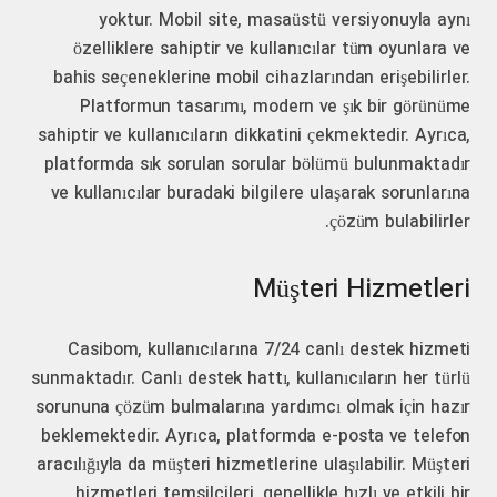
yoktur. Mobil site, masaüstü versiyonuyla aynı
özelliklere sahiptir ve kullanıcılar tüm oyunlara ve
bahis seçeneklerine mobil cihazlarından erişebilirler.
Platformun tasarımı, modern ve şık bir görünüme
sahiptir ve kullanıcıların dikkatini çekmektedir. Ayrıca,
platformda sık sorulan sorular bölümü bulunmaktadır
ve kullanıcılar buradaki bilgilere ulaşarak sorunlarına
çözüm bulabilirler.
Müşteri Hizmetleri
Casibom, kullanıcılarına 7/24 canlı destek hizmeti
sunmaktadır. Canlı destek hattı, kullanıcıların her türlü
sorununa çözüm bulmalarına yardımcı olmak için hazır
beklemektedir. Ayrıca, platformda e-posta ve telefon
aracılığıyla da müşteri hizmetlerine ulaşılabilir. Müşteri
hizmetleri temsilcileri, genellikle hızlı ve etkili bir