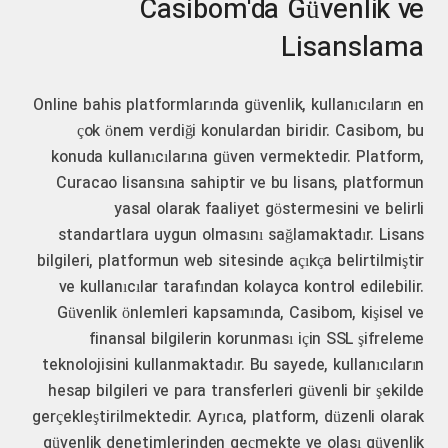
Casibom'da Güvenlik ve
Lisanslama
Online bahis platformlarında güvenlik, kullanıcıların en
çok önem verdiği konulardan biridir. Casibom, bu
konuda kullanıcılarına güven vermektedir. Platform,
Curacao lisansına sahiptir ve bu lisans, platformun
yasal olarak faaliyet göstermesini ve belirli
standartlara uygun olmasını sağlamaktadır. Lisans
bilgileri, platformun web sitesinde açıkça belirtilmiştir
ve kullanıcılar tarafından kolayca kontrol edilebilir.
Güvenlik önlemleri kapsamında, Casibom, kişisel ve
finansal bilgilerin korunması için SSL şifreleme
teknolojisini kullanmaktadır. Bu sayede, kullanıcıların
hesap bilgileri ve para transferleri güvenli bir şekilde
gerçekleştirilmektedir. Ayrıca, platform, düzenli olarak
güvenlik denetimlerinden geçmekte ve olası güvenlik