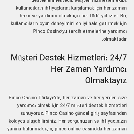
desteklenmektedir. Müşteri hizmetleri ekibi,
kullanıcıların ihtiyaçlarını karşılamak için her zaman
hazır ve yardımcı olmak için her türlü yol izler. Bu,
kullanıcıların oyun deneyimini en iyi hale getirmek için
Pinco Casino’yu tercih etmelerine yardımcı
olmaktadır.
24/7 Müşteri Destek Hizmetleri:
Her Zaman Yardımcı
Olmaktayız
Pinco Casino Türkiye’de, her zaman ve her yerden size
yardımcı olmak için 24/7 müşteri destek hizmetleri
sunuyoruz. Pinco Casino güncel giriş sayfasından
kolayca ulaşabilirsiniz. Her sorgunuzun ve ihtiyacınızın
yanına bulunmak için, pinco online casino’da her zaman