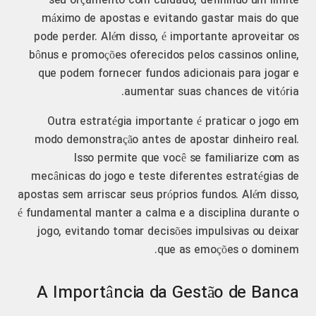
seu orçamento com cuidado, definindo um limite
máximo de apostas e evitando gastar mais do que
pode perder. Além disso, é importante aproveitar os
bônus e promoções oferecidos pelos cassinos online,
que podem fornecer fundos adicionais para jogar e
aumentar suas chances de vitória.
Outra estratégia importante é praticar o jogo em
modo demonstração antes de apostar dinheiro real.
Isso permite que você se familiarize com as
mecânicas do jogo e teste diferentes estratégias de
apostas sem arriscar seus próprios fundos. Além disso,
é fundamental manter a calma e a disciplina durante o
jogo, evitando tomar decisões impulsivas ou deixar
que as emoções o dominem.
A Importância da Gestão de Banca