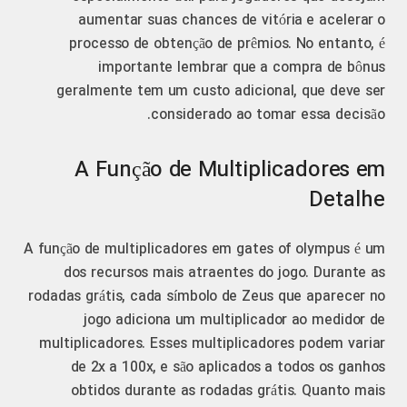
aumentar suas chances de vitória e acelerar o
processo de obtenção de prêmios. No entanto, é
importante lembrar que a compra de bônus
geralmente tem um custo adicional, que deve ser
considerado ao tomar essa decisão.
A Função de Multiplicadores em
Detalhe
A função de multiplicadores em gates of olympus é um
dos recursos mais atraentes do jogo. Durante as
rodadas grátis, cada símbolo de Zeus que aparecer no
jogo adiciona um multiplicador ao medidor de
multiplicadores. Esses multiplicadores podem variar
de 2x a 100x, e são aplicados a todos os ganhos
obtidos durante as rodadas grátis. Quanto mais