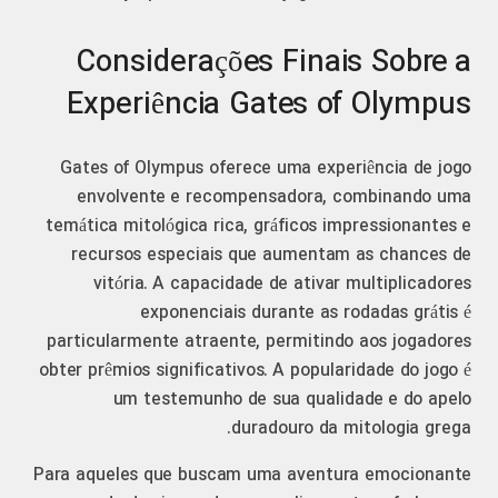
Considerações Finais Sobre a
Experiência Gates of Olympus
Gates of Olympus oferece uma experiência de jogo
envolvente e recompensadora, combinando uma
temática mitológica rica, gráficos impressionantes e
recursos especiais que aumentam as chances de
vitória. A capacidade de ativar multiplicadores
exponenciais durante as rodadas grátis é
particularmente atraente, permitindo aos jogadores
obter prêmios significativos. A popularidade do jogo é
um testemunho de sua qualidade e do apelo
duradouro da mitologia grega.
Para aqueles que buscam uma aventura emocionante