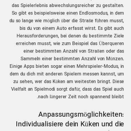
das Spielerlebnis abwechslungsreicher zu gestalten.
So gibt es beispielsweise einen Endlosmodus, in dem
du so lange wie möglich über die Straße führen musst,
bis du von einem Auto erfasst wirst. Es gibt auch
Herausforderungen, bei denen du bestimmte Ziele
erreichen musst, wie zum Beispiel das Überqueren
einer bestimmten Anzahl von Straßen oder das
Sammeln einer bestimmten Anzahl von Münzen.
Einige Apps bieten sogar einen Mehrspieler-Modus, in
dem du dich mit anderen Spielern messen kannst, um
zu sehen, wer das Küken am weitesten bringt. Diese
Vielfalt an Spielmodi sorgt dafür, dass das Spiel auch
nach längerer Zeit noch spannend bleibt.
Anpassungsmöglichkeiten:
Individualisiere dein Küken und die