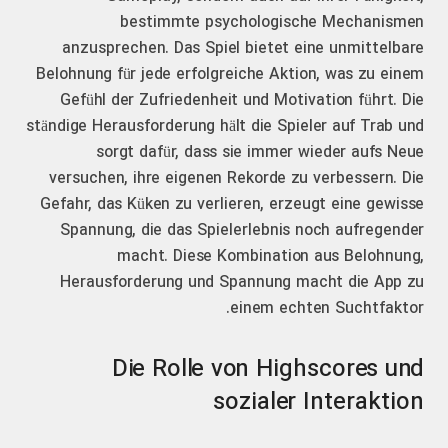
bestimmte psychologische Mechanismen
anzusprechen. Das Spiel bietet eine unmittelbare
Belohnung für jede erfolgreiche Aktion, was zu einem
Gefühl der Zufriedenheit und Motivation führt. Die
ständige Herausforderung hält die Spieler auf Trab und
sorgt dafür, dass sie immer wieder aufs Neue
versuchen, ihre eigenen Rekorde zu verbessern. Die
Gefahr, das Küken zu verlieren, erzeugt eine gewisse
Spannung, die das Spielerlebnis noch aufregender
macht. Diese Kombination aus Belohnung,
Herausforderung und Spannung macht die App zu
einem echten Suchtfaktor.
Die Rolle von Highscores und
sozialer Interaktion