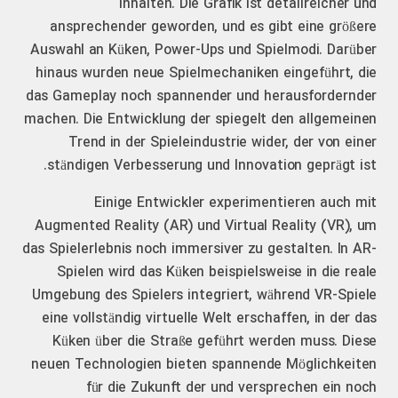
Inhalten. Die Grafik ist detailreicher und
ansprechender geworden, und es gibt eine größere
Auswahl an Küken, Power-Ups und Spielmodi. Darüber
hinaus wurden neue Spielmechaniken eingeführt, die
das Gameplay noch spannender und herausfordernder
machen. Die Entwicklung der
spiegelt den allgemeinen
Trend in der Spieleindustrie wider, der von einer
ständigen Verbesserung und Innovation geprägt ist.
Einige Entwickler experimentieren auch mit
Augmented Reality (AR) und Virtual Reality (VR), um
das Spielerlebnis noch immersiver zu gestalten. In AR-
Spielen wird das Küken beispielsweise in die reale
Umgebung des Spielers integriert, während VR-Spiele
eine vollständig virtuelle Welt erschaffen, in der das
Küken über die Straße geführt werden muss. Diese
neuen Technologien bieten spannende Möglichkeiten
für die Zukunft der
und versprechen ein noch