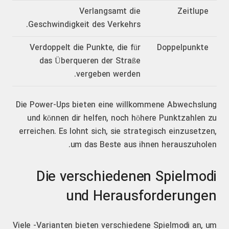
Verlangsamt die
Zeitlupe
Geschwindigkeit des Verkehrs.
Verdoppelt die Punkte, die für
Doppelpunkte
das Überqueren der Straße
vergeben werden.
Die Power-Ups bieten eine willkommene Abwechslung
und können dir helfen, noch höhere Punktzahlen zu
erreichen. Es lohnt sich, sie strategisch einzusetzen,
um das Beste aus ihnen herauszuholen.
Die verschiedenen Spielmodi
und Herausforderungen
Viele
-Varianten bieten verschiedene Spielmodi an, um