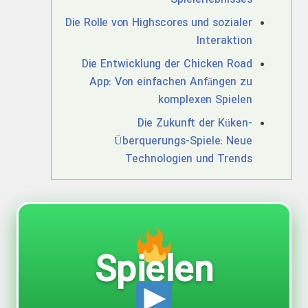
Spielerlebnisses
Die Rolle von Highscores und sozialer
Interaktion
Die Entwicklung der Chicken Road
App: Von einfachen Anfängen zu
komplexen Spielen
Die Zukunft der Küken-
Überquerungs-Spiele: Neue
Technologien und Trends
Spielen