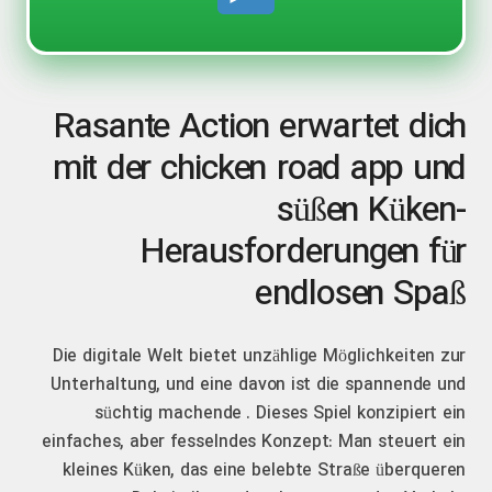
Rasante Action erwartet dich
mit der chicken road app und
süßen Küken-
Herausforderungen für
endlosen Spaß
Die digitale Welt bietet unzählige Möglichkeiten zur
Unterhaltung, und eine davon ist die spannende und
süchtig machende
. Dieses Spiel konzipiert ein
einfaches, aber fesselndes Konzept: Man steuert ein
kleines Küken, das eine belebte Straße überqueren