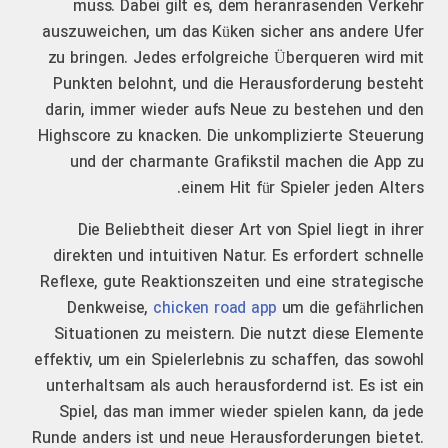
muss. Dabei gilt es, dem heranrasenden Verkehr
auszuweichen, um das Küken sicher ans andere Ufer
zu bringen. Jedes erfolgreiche Überqueren wird mit
Punkten belohnt, und die Herausforderung besteht
darin, immer wieder aufs Neue zu bestehen und den
Highscore zu knacken. Die unkomplizierte Steuerung
und der charmante Grafikstil machen die App zu
einem Hit für Spieler jeden Alters.
Die Beliebtheit dieser Art von Spiel liegt in ihrer
direkten und intuitiven Natur. Es erfordert schnelle
Reflexe, gute Reaktionszeiten und eine strategische
Denkweise,
chicken road app
um die gefährlichen
Situationen zu meistern. Die
nutzt diese Elemente
effektiv, um ein Spielerlebnis zu schaffen, das sowohl
unterhaltsam als auch herausfordernd ist. Es ist ein
Spiel, das man immer wieder spielen kann, da jede
Runde anders ist und neue Herausforderungen bietet.