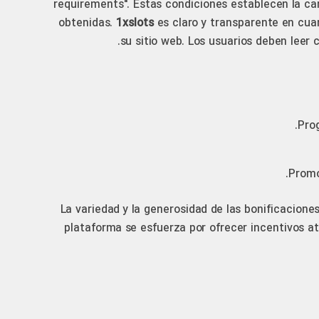
requirements". Estas condiciones establecen la can
obtenidas.
1xslots
es claro y transparente en cua
su sitio web. Los usuarios deben leer
Pro
Promo
La variedad y la generosidad de las bonificacion
plataforma se esfuerza por ofrecer incentivos at