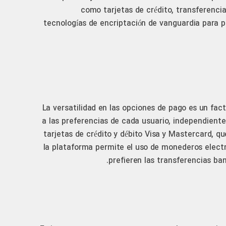
como tarjetas de crédito, transferencia
tecnologías de encriptación de vanguardia para pr
La versatilidad en las opciones de pago es un fa
a las preferencias de cada usuario, independient
tarjetas de crédito y débito Visa y Mastercard, 
la plataforma permite el uso de monederos electró
prefieren las transferencias ba