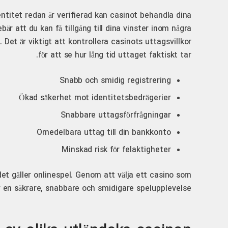
ntitet redan är verifierad kan casinot behandla dina
r att du kan få tillgång till dina vinster inom några
Det är viktigt att kontrollera casinots uttagsvillkor
för att se hur lång tid uttaget faktiskt tar.
Snabb och smidig registrering
Ökad säkerhet mot identitetsbedrägerier
Snabbare uttagsförfrågningar
Omedelbara uttag till din bankkonto
Minskad risk för felaktigheter
 det gäller onlinespel. Genom att välja ett casino som
v en säkrare, snabbare och smidigare spelupplevelse.