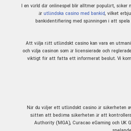
I en värld där onlinespel blir alltmer populärt, söke
är
utländska casino med bankid
, vilket er
bankidentifiering med spänningen i att spela
Att välja rätt utländskt casino kan vara en utman
och välja casinon som är licensierade och reglera
viktigt för att fatta ett informerat beslut. Vi ko
När du väljer ett utländskt casino är säkerheten a
sätten att bedöma säkerheten är att kontroller
Authority (MGA), Curacao eGaming och UK Gamb
spelande