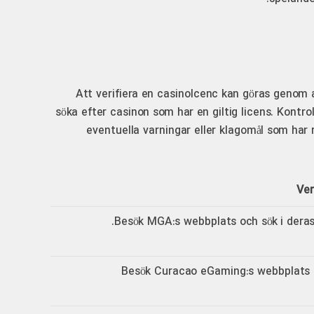
Att verifiera en casinolcenc kan göras genom 
söka efter casinon som har en giltig licens. Kontro
eventuella varningar eller klagomål som har 
Ver
Besök MGA:s webbplats och sök i deras 
Besök Curacao eGaming:s webbplats o