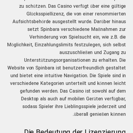
zu schützen. Das Casino verfügt über eine gültige
Glücksspiellizenz, die von einer renommierten
Aufsichtsbehörde ausgestellt wurde. Darüber hinaus
setzt Spinbara verschiedene Maßnahmen zur
Verhinderung von Spielsucht ein, wie z.B. die
Möglichkeit, Einzahlungslimits festzulegen, sich selbst
auszuschließen und Zugang zu
Unterstützungsorganisationen zu erhalten. Die
Website von Spinbara ist benutzerfreundlich gestaltet
und bietet eine intuitive Navigation. Die Spiele sind in
verschiedene Kategorien unterteilt und können leicht
gefunden werden. Das Casino ist sowohl auf dem
Desktop als auch auf mobilen Geräten verfügbar,
sodass Spieler ihre Lieblingsspiele jederzeit und
überall genießen können.
Die Bedeutung der Lizenzierung