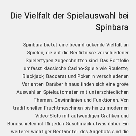
Die Vielfalt der Spielauswahl bei
Spinbara
Spinbara bietet eine beeindruckende Vielfalt an
Spielen, die auf die Bedürfnisse verschiedener
Spielertypen zugeschnitten sind. Das Portfolio
umfasst klassische Casino-Spiele wie Roulette,
Blackjack, Baccarat und Poker in verschiedenen
Varianten. Darüber hinaus finden sich eine große
Auswahl an Spielautomaten mit unterschiedlichen
Themen, Gewinnlinien und Funktionen. Von
traditionellen Fruchtmaschinen bis hin zu modernen
Video-Slots mit aufwendigen Grafiken und
Bonusspielen ist für jeden Geschmack etwas dabei. Ein
weiterer wichtiger Bestandteil des Angebots sind die