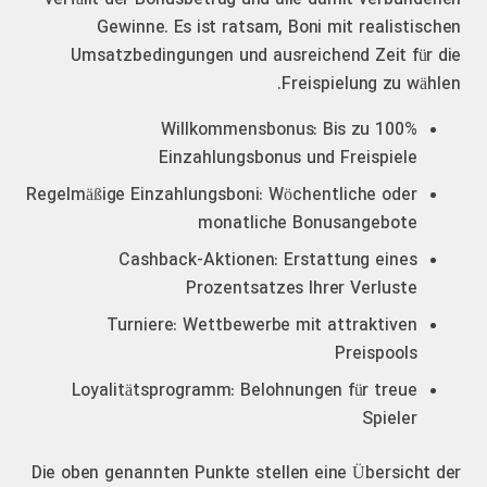
verfällt der Bonusbetrag und alle damit verbundenen
Gewinne. Es ist ratsam, Boni mit realistischen
Umsatzbedingungen und ausreichend Zeit für die
Freispielung zu wählen.
Willkommensbonus: Bis zu 100%
Einzahlungsbonus und Freispiele
Regelmäßige Einzahlungsboni: Wöchentliche oder
monatliche Bonusangebote
Cashback-Aktionen: Erstattung eines
Prozentsatzes Ihrer Verluste
Turniere: Wettbewerbe mit attraktiven
Preispools
Loyalitätsprogramm: Belohnungen für treue
Spieler
Die oben genannten Punkte stellen eine Übersicht der