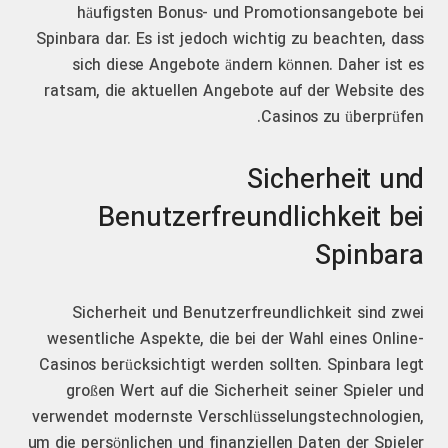
häufigsten Bonus- und Promotionsangebote bei
Spinbara dar. Es ist jedoch wichtig zu beachten, dass
sich diese Angebote ändern können. Daher ist es
ratsam, die aktuellen Angebote auf der Website des
Casinos zu überprüfen.
Sicherheit und
Benutzerfreundlichkeit bei
Spinbara
Sicherheit und Benutzerfreundlichkeit sind zwei
wesentliche Aspekte, die bei der Wahl eines Online-
Casinos berücksichtigt werden sollten. Spinbara legt
großen Wert auf die Sicherheit seiner Spieler und
verwendet modernste Verschlüsselungstechnologien,
um die persönlichen und finanziellen Daten der Spieler