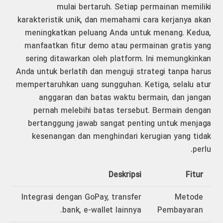
mulai bertaruh. Setiap permainan memiliki
karakteristik unik, dan memahami cara kerjanya akan
meningkatkan peluang Anda untuk menang. Kedua,
manfaatkan fitur demo atau permainan gratis yang
sering ditawarkan oleh platform. Ini memungkinkan
Anda untuk berlatih dan menguji strategi tanpa harus
mempertaruhkan uang sungguhan. Ketiga, selalu atur
anggaran dan batas waktu bermain, dan jangan
pernah melebihi batas tersebut. Bermain dengan
bertanggung jawab sangat penting untuk menjaga
kesenangan dan menghindari kerugian yang tidak
perlu.
Deskripsi
Fitur
Integrasi dengan GoPay, transfer
Metode
bank, e-wallet lainnya.
Pembayaran