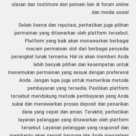
ulasan dan testimoni dari pemain lain di forum online
dan media sosial.
Selain lisensi dan reputasi, perhatikan juga pilihan
permainan yang ditawarkan oleh platform tersebut.
Platform yang baik akan menawarkan berbagai
macam permainan slot dari berbagai penyedia
perangkat lunak ternama. Hal ini akan memberi Anda
lebih banyak pilihan dan kesempatan untuk
menemukan permainan yang sesuai dengan preferensi
Anda. Jangan lupa juga untuk memeriksa metode
pembayaran yang tersedia. Pastikan platform
tersebut mendukung metode pembayaran yang Anda
sukai dan menawarkan proses deposit dan penarikan
dana yang cepat dan aman. Terakhir, perhatikan
layanan pelanggan yang ditawarkan oleh platform
tersebut. Layanan pelanggan yang responsif dan