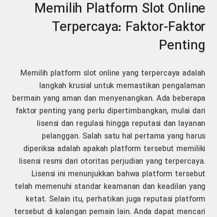
Memilih Platform Slot Online
Terpercaya: Faktor-Faktor
Penting
Memilih platform slot online yang terpercaya adalah
langkah krusial untuk memastikan pengalaman
bermain yang aman dan menyenangkan. Ada beberapa
faktor penting yang perlu dipertimbangkan, mulai dari
lisensi dan regulasi hingga reputasi dan layanan
pelanggan. Salah satu hal pertama yang harus
diperiksa adalah apakah platform tersebut memiliki
lisensi resmi dari otoritas perjudian yang terpercaya.
Lisensi ini menunjukkan bahwa platform tersebut
telah memenuhi standar keamanan dan keadilan yang
ketat. Selain itu, perhatikan juga reputasi platform
tersebut di kalangan pemain lain. Anda dapat mencari