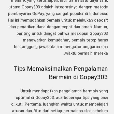
menarik yang terus diperbarui. Salah satu daya tarik
utama Gopay303 adalah integrasinya dengan metode
pembayaran GoPay, yang sangat populer di Indonesia.
Hal ini memudahkan pemain untuk melakukan deposit
dan penarikan dana dengan cepat dan aman. Namun,
penting untuk diingat bahwa meskipun Gopay303
menawarkan kemudahan, pemain tetap harus
bertanggung jawab dalam mengatur anggaran dan
waktu bermain mereka.
Tips Memaksimalkan Pengalaman
Bermain di Gopay303
Untuk mendapatkan pengalaman bermain yang
optimal di Gopay303, ada beberapa tips yang bisa
diikuti. Pertama, luangkan waktu untuk mempelajari
aturan dan fitur dari setiap permainan slot sebelum