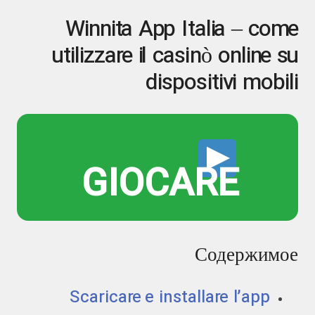
Winnita App Italia – come
utilizzare il casinò online su
dispositivi mobili
GIOCARE
Содержимое
Scaricare e installare l’app