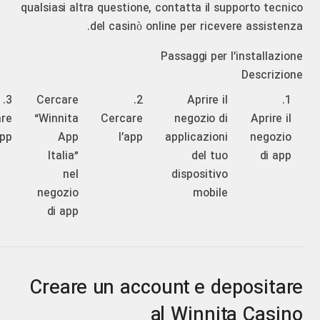
qualsiasi altra questione, contatta il supporto tecnico
del casinò online per ricevere assistenza.
Passaggi per l’installazione
Descrizione
3.
Cercare
2.
Aprire il
1.
are
“Winnita
Cercare
negozio di
Aprire il
app
App
l’app
applicazioni
negozio
Italia”
del tuo
di app
nel
dispositivo
negozio
mobile
di app
Creare un account e depositare
al Winnita Casino