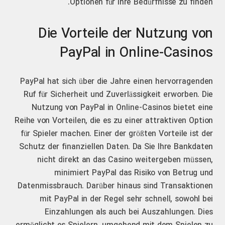
Optionen für Ihre Bedürfnisse zu finden.
Die Vorteile der Nutzung von
PayPal in Online-Casinos
PayPal hat sich über die Jahre einen hervorragenden
Ruf für Sicherheit und Zuverlässigkeit erworben. Die
Nutzung von PayPal in Online-Casinos bietet eine
Reihe von Vorteilen, die es zu einer attraktiven Option
für Spieler machen. Einer der größten Vorteile ist der
Schutz der finanziellen Daten. Da Sie Ihre Bankdaten
nicht direkt an das Casino weitergeben müssen,
minimiert PayPal das Risiko von Betrug und
Datenmissbrauch. Darüber hinaus sind Transaktionen
mit PayPal in der Regel sehr schnell, sowohl bei
Einzahlungen als auch bei Auszahlungen. Dies