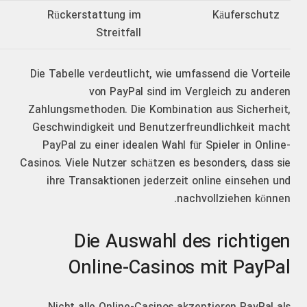
Rückerstattung im
Käuferschutz
Streitfall
Die Tabelle verdeutlicht, wie umfassend die Vorteile
von PayPal sind im Vergleich zu anderen
Zahlungsmethoden. Die Kombination aus Sicherheit,
Geschwindigkeit und Benutzerfreundlichkeit macht
PayPal zu einer idealen Wahl für Spieler in Online-
Casinos. Viele Nutzer schätzen es besonders, dass sie
ihre Transaktionen jederzeit online einsehen und
nachvollziehen können.
Die Auswahl des richtigen
Online-Casinos mit PayPal