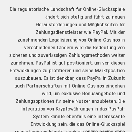
Die regulatorische Landschaft für Online-Glücksspiele
ändert sich stetig und führt zu neuen
Herausforderungen und Möglichkeiten für
Zahlungsdienstleister wie PayPal. Mit der
zunehmenden Legalisierung von Online-Casinos in
verschiedenen Ländern wird die Bedeutung von
sicheren und zuverlässigen Zahlungsmethoden weiter
zunehmen. PayPal ist gut positioniert, um von diesen
Entwicklungen zu profitieren und seine Marktposition
auszubauen. Es ist denkbar, dass PayPal in Zukunft
auch Partnerschaften mit Online-Casinos eingehen
wird, um exklusive Bonusangebote und
Zahlungsoptionen für seine Nutzer anzubieten. Die
Integration von Kryptowährungen in das PayPal-
System könnte ebenfalls eine interessante
Entwicklung sein, die das Online-Glücksspiel