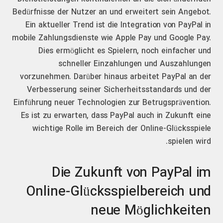
Bedürfnisse der Nutzer an und erweitert sein Angebot.
Ein aktueller Trend ist die Integration von PayPal in
mobile Zahlungsdienste wie Apple Pay und Google Pay.
Dies ermöglicht es Spielern, noch einfacher und
schneller Einzahlungen und Auszahlungen
vorzunehmen. Darüber hinaus arbeitet PayPal an der
Verbesserung seiner Sicherheitsstandards und der
Einführung neuer Technologien zur Betrugsprävention.
Es ist zu erwarten, dass PayPal auch in Zukunft eine
wichtige Rolle im Bereich der Online-Glücksspiele
spielen wird.
Die Zukunft von PayPal im
Online-Glücksspielbereich und
neue Möglichkeiten