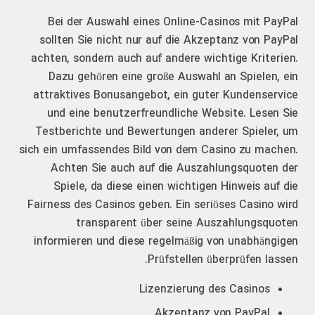
Bei der Auswahl eines Online-Casinos mit PayPal
sollten Sie nicht nur auf die Akzeptanz von PayPal
achten, sondern auch auf andere wichtige Kriterien.
Dazu gehören eine große Auswahl an Spielen, ein
attraktives Bonusangebot, ein guter Kundenservice
und eine benutzerfreundliche Website. Lesen Sie
Testberichte und Bewertungen anderer Spieler, um
sich ein umfassendes Bild von dem Casino zu machen.
Achten Sie auch auf die Auszahlungsquoten der
Spiele, da diese einen wichtigen Hinweis auf die
Fairness des Casinos geben. Ein seriöses Casino wird
transparent über seine Auszahlungsquoten
informieren und diese regelmäßig von unabhängigen
Prüfstellen überprüfen lassen.
Lizenzierung des Casinos
Akzeptanz von PayPal