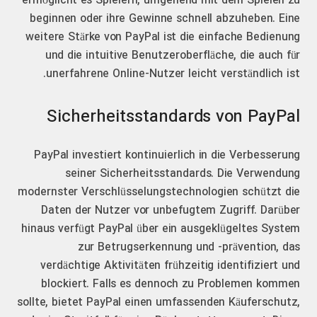
ermöglicht es Spielern, umgehend mit dem Spielen zu
beginnen oder ihre Gewinne schnell abzuheben. Eine
weitere Stärke von PayPal ist die einfache Bedienung
und die intuitive Benutzeroberfläche, die auch für
unerfahrene Online-Nutzer leicht verständlich ist.
Sicherheitsstandards von PayPal
PayPal investiert kontinuierlich in die Verbesserung
seiner Sicherheitsstandards. Die Verwendung
modernster Verschlüsselungstechnologien schützt die
Daten der Nutzer vor unbefugtem Zugriff. Darüber
hinaus verfügt PayPal über ein ausgeklügeltes System
zur Betrugserkennung und -prävention, das
verdächtige Aktivitäten frühzeitig identifiziert und
blockiert. Falls es dennoch zu Problemen kommen
sollte, bietet PayPal einen umfassenden Käuferschutz,