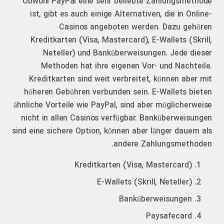
Obwohl PayPal eine sehr beliebte Zahlungsmethode
ist, gibt es auch einige Alternativen, die in Online-
Casinos angeboten werden. Dazu gehören
Kreditkarten (Visa, Mastercard), E-Wallets (Skrill,
Neteller) und Banküberweisungen. Jede dieser
Methoden hat ihre eigenen Vor- und Nachteile.
Kreditkarten sind weit verbreitet, können aber mit
höheren Gebühren verbunden sein. E-Wallets bieten
ähnliche Vorteile wie PayPal, sind aber möglicherweise
nicht in allen Casinos verfügbar. Banküberweisungen
sind eine sichere Option, können aber länger dauern als
andere Zahlungsmethoden.
Kreditkarten (Visa, Mastercard)
E-Wallets (Skrill, Neteller)
Banküberweisungen
Paysafecard