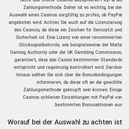
Nicht alle Online-Casinos akzeptieren PayPal als
Zahlungsmethode. Daher ist es wichtig, bei der
Auswahl eines Casinos sorgfältig zu prüfen, ob PayPal
angeboten wird. Achten Sie auch auf die Lizenzierung
des Casinos, da diese ein Zeichen für Seriosität und
Sicherheit ist. Eine Lizenz von einer renommierten
Glücksspielbehörde, wie beispielsweise der Malta
Gaming Authority oder der UK Gambling Commission,
garantiert, dass das Casino bestimmten Standards
entspricht und regelmäßig kontrolliert wird. Darüber
hinaus sollten Sie sich über die Bonusbedingungen
informieren, da diese oft an die gewählte
Zahlungsmethode geknüpft sein können. Einige
Casinos schließen Einzahlungen mit PayPal von
bestimmten Bonusaktionen aus.
Worauf bei der Auswahl zu achten ist